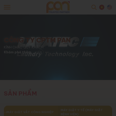
searc
CÔNG TY CPTM PAN
KÍNH CHÀO QUÝ KHÁCH
Khám phá thêm
SẢN PHẨM
MÁY GIẶT Y TẾ (MÁY GIẶT
MÁY GIẶT VẮT CÔNG NGHIỆP
BỆNH VIỆN)