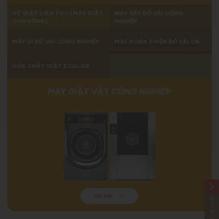
HT GIẶT LIÊN TỤC (MÁY GIẶT
MÁY SẤY ĐỒ VẢI CÔNG
CON RỒNG)
NGHIỆP
MÁY ỦI ĐỒ VẢI CÔNG NGHIỆP
MÁY HOÀN THIỆN ĐỒ VẢI CN
HÓA CHẤT GIẶT ECOLAB
MÁY GIẶT VẮT CÔNG NGHIỆP
arrow_forward_ios
Sáº£n pháº©m khÃ¡c
Chi tiết