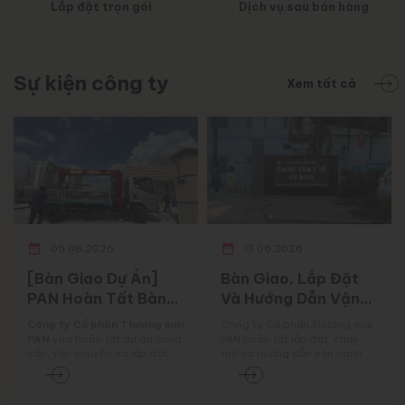
Lắp đặt trọn gói
Dịch vụ sau bán hàng
sự kiện công ty
Xem tất cả
05.08.2026
13.06.2026
[Bàn Giao Dự Án]
Bàn Giao, Lắp Đặt
PAN Hoàn Tất Bàn
Và Hướng Dẫn Vận
Giao Và Lắp Đặt
Hành Máy Giặt Công
Công ty Cổ phần Thương mại
Công ty Cổ phần Thương mại
Máy Sấy Công
Nghiệp Fagor Tại
PAN
vừa hoàn tất dự án cung
PAN hoàn tất lắp đặt, chạy
cấp, vận chuyển và lắp đặt
thử và hướng dẫn vận hành
Nghiệp FAGOR Cho
Trung Tâm Y Tế Cư
máy sấy công nghiệp FAGOR
máy giặt công nghiệp Fagor
Tập Đoàn Thực
Kuin
cho
Tập đoàn Thực phẩm
tại Trung tâm Y tế Cư Kuin,
Phẩm Vĩnh Tân
Vĩnh Tân (Vĩnh Tân Group)
.
tỉnh Đắk Lắk, góp phần nâng