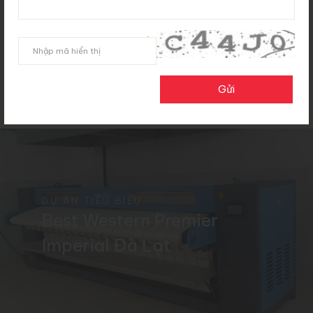
dự án tiêu biểu
Pan Trading JSC tự hào là đối tác tin cậy và chuyên nghiệp, chúng
tôi cung cấp giải pháp, chuyển giao thiết bị & công nghệ tiên tiến
hàng đầu cho các khách hàng trong lĩnh vực: môi trường đô thị, nhà
máy công nghiệp nặng, cảng biển, hàng không, khu đô thị và khu
nghỉ dưỡng.
DỰ ÁN TIÊU BIỂU
Best Western Premier
Imperial Đà Lạt