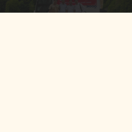
Công Ty Cổ Phần Thương Mại Pan
HOTLINE: (84-28) 3840 2222
Saritown, Khu đô thị Sala, 142 đường B2,
Phường An Khánh, TP. HCM
Email: contact@pantrading.vn
Văn phòng đại diện
324 Đường 2/9 Phường Hòa Cường, Tp. Đà Nẵng (Tòa nhà Việt Group)
Hotline:
0236 381 3333
-
0919 302 879
11 Đường Lê Đại Hành, Phường Phước Tiến, Tỉnh Khánh Hoà
Hotline:
0932 725 041
116 Hồ Thị Nghiệm,
Đặc khu Phú Quốc
, tỉnh An Giang
Hotline:
0903 808511
Theo dõi chúng tôi