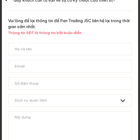
Vui lòng để lại thông tin để Pan Trading JSC liên hệ lại trong thời
gian sớm nhất.
Thông tin SĐT là thông tin bắt buộc điền.
MÁY GIẶT CÔNG NGHIỆP FARGO
MÁY GIẶT CÔNG NGHIỆ
LR-11 TP2
LR-14 TP2
MÁY GIẶT Y TẾ IPSO IMB700
MÁY GIẶT Y TẾ IPSO 