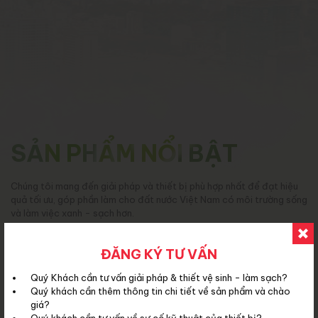
SẢN PHẨM NỔI BẬT
Chúng tôi mang đến giải pháp và thiết bị phù hợp nhất để đạt hiệu
quả tối ưu, góp phần làm cho đất nước Việt Nam có môi trường sống
và làm việc xanh - sạch hơn.
Xem thêm
ĐĂNG KÝ TƯ VẤN
Quý Khách cần tư vấn giải pháp & thiết vệ sinh - làm sạch?
Quý khách cần thêm thông tin chi tiết về sản phẩm và chào
giá?
Quý khách cần tư vấn về sự cố kỹ thuật của thiết bị?