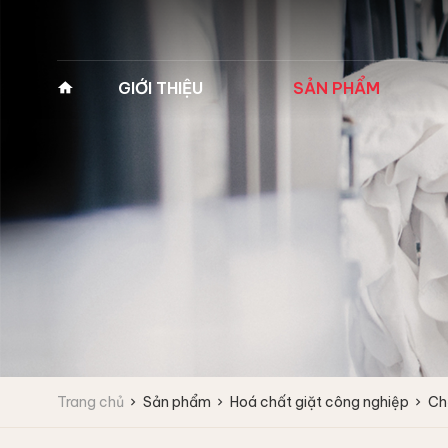
GIỚI THIỆU
SẢN PHẨM
Về Pan Trading
MÁY GIẶT VẮT CÔNG
MÁY GIẶT Y TẾ 2
NGHIỆP
(MÁY GIẶT BỆNH 
Lịch sử hình thành
Máy giặt công nghiệp
Máy giặt y tế 2 cửa
Tầm nhìn - Sứ mệnh
Fagor
Máy giặt y tế 2 cửa
Giá trị cốt lõi
Máy giặt vắt tốc độ cao
Máy giặt vắt tốc độ trung bình
Lĩnh vực kinh doanh
Máy giặt công nghiệp
IPSO
Vì sao chọn chúng tôi
Trang chủ
Sản phẩm
Hoá chất giặt công nghiệp
Ch
Máy giặt vắt tốc độ cao
Đối tác
Máy giặt vắt tốc độ trung bình