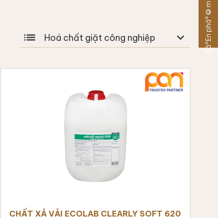
Sáº£n pháº©m khÃ¡c
list
expand_more
Hoá chất giặt công nghiệp
CHẤT XẢ VẢI ECOLAB CLEARLY SOFT 620