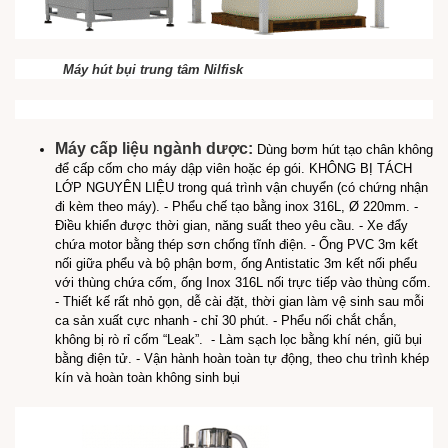
Máy hút bụi trung tâm Nilfisk
Máy cấp liệu ngành dược:
Dùng bơm hút tạo chân không
để cấp cốm cho máy dập viên hoặc ép gói. KHÔNG BỊ TÁCH
LỚP NGUYÊN LIỆU trong quá trình vận chuyển (có chứng nhận
đi kèm theo máy).
- Phểu chế tạo bằng inox 316L, Ø 220mm.
-
Điều khiển được thời gian, năng suất theo yêu cầu.
- Xe đẩy
chứa motor bằng thép sơn chống tĩnh điện.
- Ống PVC 3m kết
nối giữa phểu và bộ phận bơm, ống Antistatic 3m kết nối phểu
với thùng chứa cốm, ống Inox 316L nối trực tiếp vào thùng cốm.
- Thiết kế rất nhỏ gọn, dễ cài đặt, thời gian làm vệ sinh sau mỗi
ca sản xuất cực nhanh - chỉ 30 phút.
- Phểu nối chắt chắn,
không bị rò rỉ cốm “Leak”.
- Làm sạch lọc bằng khí nén, giũ bụi
bằng điện tử.
- Vận hành hoàn toàn tự động, theo chu trình khép
kín và hoàn toàn không sinh bụi