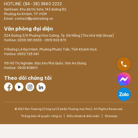
HOTLINE: (84-28) 3840 2222
Saritown, Khu đô thị Sala, 142 đường B2,
Phường An Khánh, TP. HCM
Email: contact@pantrading.vn
Văn phòng đại diện
324 Đường 2/9 Phường Hòa Cường, Tp. Đà Nẵng (Tòa nhà Việt Group)
Hotline:
0236 381 3333
-
0919 302 879
11 Đường Lê Đại Hành, Phường Phước Tiến, Tỉnh Khánh Hoà
Hotline:
0932 725 041
phone
116 Hồ Thị Nghiệm,
Đặc khu Phú Quốc
, tỉnh An Giang
Hotline:
0903 808511
Theo dõi chúng tôi
© 2021 Pan Trading (Công ty Cổ phần Thương mại Pan). All Rights Reserved.
Thông báo về quyền riêng tư
Điều khoản & điều kiện
Sitemap