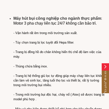
:
Máy hút bụi công nghiệp cho ngành thực phẩm
Motor 3 pha chạy liên tục 24/7 không cần bảo trì.
- Vận hành rất êm trong môi trường sản xuất.
- Tùy chọn trang bị lọc tuyệt đối Hepa filter.
- Trang bị đồng hồ đo chân không hiển thị chế độ làm việc của
máy.
- Thùng chứa bằng inox.
arrow_forward_ios
Sáº£n pháº©m khÃ¡c
- Trang bị hệ thống giủ lọc tự động giúp máy chạy liên tục không
cần làm vệ sinh lọc, tăng tuổi thọ lọc và thiết bị, rất lý tưởng
trong môi trường bụi nhiều.
- Trong môi trường bụi độc hại, cháy nổ ( Atex) sẽ được trang bị
model phù hợp .
- Máy và phụ kiện được thiết kế phù hợp cho tiêu chuẩn dược