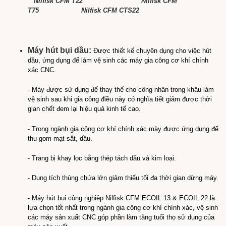
Nilfisk CFM T22
Nilfisk CFM
T75
Nilfisk CFM CTS22
Máy hút bụi dầu:
Được thiết kế chuyên dụng cho việc hút
dầu, ứng dụng để làm vệ sinh các máy gia công cơ khí chính
xác CNC.
- Máy được sử dụng để thay thế cho công nhân trong khâu làm
vệ sinh sau khi gia công điều này có nghĩa tiết giảm được thời
gian chết đem lại hiệu quả kinh tế cao.
- Trong ngành gia công cơ khí chính xác mày được ứng dụng để
thu gom mạt sắt, dầu.
- Trang bị khay lọc bằng thép tách dầu và kim loại.
- Dung tích thùng chứa lớn giảm thiểu tối đa thời gian dừng máy.
- Máy hút bụi công nghiệp Nilfisk CFM ECOIL 13 & ECOIL 22 là
lựa chọn tốt nhất trong ngành gia công cơ khí chính xác, vệ sinh
các máy sản xuất CNC góp phần làm tăng tuổi thọ sử dụng của