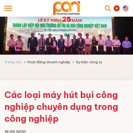
searc
Trang chủ
Hoạt động doanh nghiệp
Sự kiện công ty
Các loại máy hút bụi công
nghiệp chuyên dụng trong
công nghiệp
19.09.2020