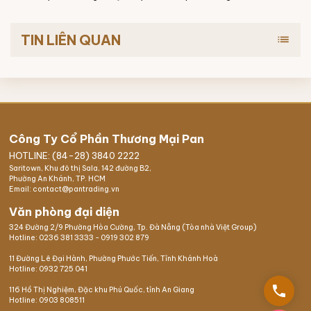
TIN LIÊN QUAN
list
Công Ty Cổ Phần Thương Mại Pan
HOTLINE: (84-28) 3840 2222
Saritown, Khu đô thị Sala, 142 đường B2,
Phường An Khánh, TP. HCM
Email: contact@pantrading.vn
Văn phòng đại diện
324 Đường 2/9 Phường Hòa Cường, Tp. Đà Nẵng (Tòa nhà Việt Group)
Hotline:
0236 381 3333
-
0919 302 879
11 Đường Lê Đại Hành, Phường Phước Tiến, Tỉnh Khánh Hoà
Hotline:
0932 725 041
phone
116 Hồ Thị Nghiệm,
Đặc khu Phú Quốc
, tỉnh An Giang
Hotline:
0903 808511