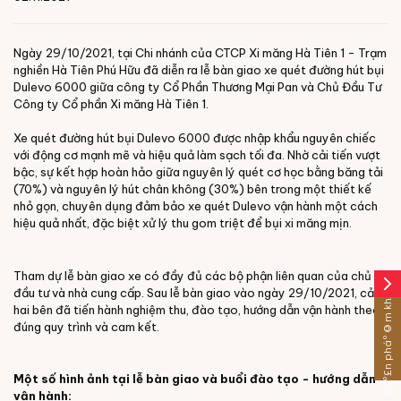
Ngày 29/10/2021, tại Chi nhánh của CTCP Xi măng Hà Tiên 1 - Trạm
nghiền Hà Tiên Phú Hữu đã diễn ra lễ bàn giao xe quét đường hút bụi
Dulevo 6000 giữa công ty Cổ Phần Thương Mại Pan và Chủ Đầu Tư
Công ty Cổ phần Xi măng Hà Tiên 1.
Xe quét đường hút bụi Dulevo 6000 được nhập khẩu nguyên chiếc
với động cơ mạnh mẽ và hiệu quả làm sạch tối đa. Nhờ cải tiến vượt
bậc, sự kết hợp hoàn hảo giữa nguyên lý quét cơ học bằng băng tải
(70%) và nguyên lý hút chân không (30%) bên trong một thiết kế
nhỏ gọn, chuyên dụng đảm bảo xe quét Dulevo vận hành một cách
hiệu quả nhất, đặc biệt xử lý thu gom triệt để bụi xi măng mịn.
Tham dự lễ bàn giao xe có đầy đủ các bộ phận liên quan của chủ
arrow_forward_ios
Sáº£n pháº©m khÃ¡c
đầu tư và nhà cung cấp. Sau lễ bàn giao vào ngày 29/10/2021, cả
hai bên đã tiến hành nghiệm thu, đào tạo, hướng dẫn vận hành theo
đúng quy trình và cam kết.
Một số hình ảnh tại lễ bàn giao và buổi đào tạo - hướng dẫn
vận hành: