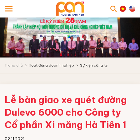
searc
Trang chủ
Hoạt động doanh nghiệp
Sự kiện công ty
Lễ bàn giao xe quét đường
Dulevo 6000 cho Công ty
Cổ phần Xi măng Hà Tiên 1
02.11.2021