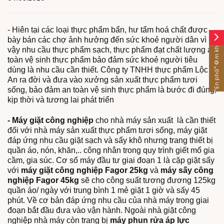
- Hiên tại các loại thực phẩm bẩn, hư tẩm hoá chất được
arrow_forward_ios
bày bán các chợ ảnh hưởng đến sức khoẻ người dân vì
Sáº£n pháº©m khÃ¡c
vậy nhu cầu thực phẩm sạch, thực phẩm đạt chất lượng an
toàn vệ sinh thực phẩm bảo đảm sức khoẻ người tiêu
dùng là nhu cầu cần thiết. Công ty TNHH thực phẩm Lộc
An ra đời và đưa vào xưởng sản xuất thực phẩm tươi
sống, bảo đảm an toàn vệ sinh thực phẩm là bước đi đúng,
kịp thời và tương lai phát triển
- Máy giặt công nghiệp
cho nhà máy sản xuất là cần thiết
đối với nhà máy sản xuất thực phẩm tươi sống, máy giặt
đáp ứng nhu cầu giặt sạch và sấy khô nhưng trang thiết bị
quần áo, nón, khăn,.. công nhân trong quy trình giết mổ gia
cầm, gia súc. Cơ số máy đầu tư giai đoạn 1 là cặp giặt sấy
với
máy giặt công nghiệp Fagor 25kg
và
máy sấy công
nghiệp Fagor 45kg
sẽ cho công suất tương đương 125kg
quần áo/ ngày với trung bình 1 mẻ giặt 1 giờ và sấy 45
phút. Về cơ bản đáp ứng nhu cầu của nhà máy trong giai
đoạn bắt đầu đưa vào vận hành. Ngoài nhà giặt công
nghiệp nhà máy còn trang bị
máy phun rửa áp lực