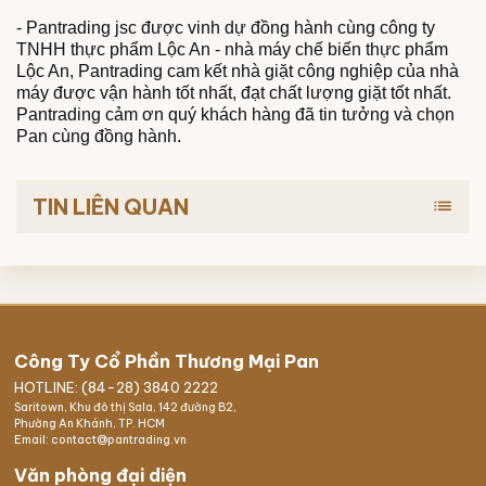
- Pantrading jsc được vinh dự đồng hành cùng công ty
TNHH thực phẩm Lộc An - nhà máy chế biến thực phẩm
Lộc An, Pantrading cam kết nhà giặt công nghiệp của nhà
máy được vận hành tốt nhất, đạt chất lượng giặt tốt nhất.
Pantrading cảm ơn quý khách hàng đã tin tưởng và chọn
Pan cùng đồng hành.
TIN LIÊN QUAN
list
Công Ty Cổ Phần Thương Mại Pan
HOTLINE: (84-28) 3840 2222
Saritown, Khu đô thị Sala, 142 đường B2,
Phường An Khánh, TP. HCM
Email: contact@pantrading.vn
Văn phòng đại diện