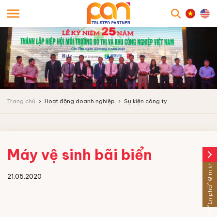
searc
Trang chủ
Hoạt động doanh nghiệp
Sự kiện công ty
Máy vệ sinh bãi biển
arrow_forward_ios
Sáº£n pháº©m khÃ¡c
21.05.2020