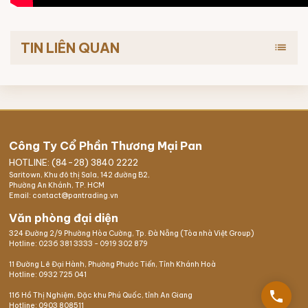
TIN LIÊN QUAN
list
Công Ty Cổ Phần Thương Mại Pan
HOTLINE: (84-28) 3840 2222
Saritown, Khu đô thị Sala, 142 đường B2,
Phường An Khánh, TP. HCM
Email: contact@pantrading.vn
Văn phòng đại diện
324 Đường 2/9 Phường Hòa Cường, Tp. Đà Nẵng (Tòa nhà Việt Group)
Hotline:
0236 381 3333
-
0919 302 879
11 Đường Lê Đại Hành, Phường Phước Tiến, Tỉnh Khánh Hoà
Hotline:
0932 725 041
phone
116 Hồ Thị Nghiệm,
Đặc khu Phú Quốc
, tỉnh An Giang
Hotline:
0903 808511