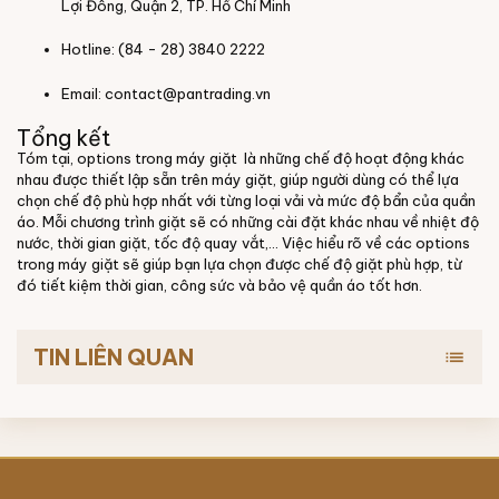
Lợi Đông, Quận 2, TP. Hồ Chí Minh
Hotline: (84 - 28) 3840 2222
Email:
contact@pantrading.vn
Tổng kết
Tóm tại, options trong máy giặt là những chế độ hoạt động khác
nhau được thiết lập sẵn trên máy giặt, giúp người dùng có thể lựa
chọn chế độ phù hợp nhất với từng loại vải và mức độ bẩn của quần
áo. Mỗi chương trình giặt sẽ có những cài đặt khác nhau về nhiệt độ
nước, thời gian giặt, tốc độ quay vắt,... Việc hiểu rõ về các options
trong máy giặt sẽ giúp bạn lựa chọn được chế độ giặt phù hợp, từ
đó tiết kiệm thời gian, công sức và bảo vệ quần áo tốt hơn.
TIN LIÊN QUAN
list