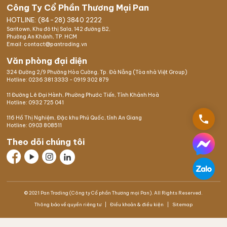
Công Ty Cổ Phần Thương Mại Pan
HOTLINE: (84-28) 3840 2222
Saritown, Khu đô thị Sala, 142 đường B2,
Phường An Khánh, TP. HCM
Email: contact@pantrading.vn
Văn phòng đại diện
324 Đường 2/9 Phường Hòa Cường, Tp. Đà Nẵng (Tòa nhà Việt Group)
Hotline:
0236 381 3333
-
0919 302 879
11 Đường Lê Đại Hành, Phường Phước Tiến, Tỉnh Khánh Hoà
Hotline:
0932 725 041
phone
116 Hồ Thị Nghiệm,
Đặc khu Phú Quốc
, tỉnh An Giang
Hotline:
0903 808511
Theo dõi chúng tôi
© 2021 Pan Trading (Công ty Cổ phần Thương mại Pan). All Rights Reserved.
Thông báo về quyền riêng tư
Điều khoản & điều kiện
Sitemap