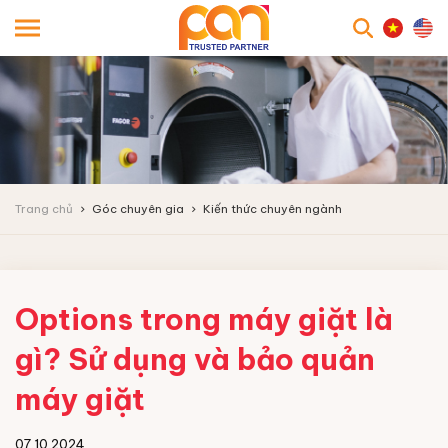
searc
Trang chủ
Góc chuyên gia
Kiến thức chuyên ngành
Options trong máy giặt là
gì? Sử dụng và bảo quản
máy giặt
07.10.2024