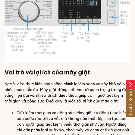
Vai trò và lợi ích của máy giặt
Ngoài việc thực hiện chức năng chính là làm sạch và sấy khô vải vóc
arrow_forward_ios
Sáº£n pháº©m khÃ¡c
chăn màn quần áo. Máy giặt đóng một vai trò quan trọng trong đời
sống hiện đại với nhiều lợi ích thiết thực, giúp con người tiết kiệm
thời gian và công sức. Dưới đây là một số lợi ích của máy giặt:
Tiết kiệm thời gian và công sức: Máy giặt tự động thực hiện
các bước rửa, xả và vắt mà không cần thiết lập liên tục của
con người, giúp tiết kiệm nhiều thời gian như vậy. Người dùng
chỉ cần phân loại quần áo, chọn máy và chọn chế độ giặt phù