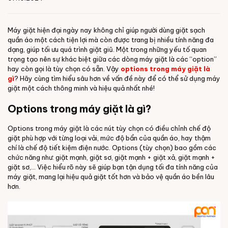
Máy giặt hiện đại ngày nay không chỉ giúp người dùng giặt sạch
quần áo một cách tiện lợi mà còn được trang bị nhiều tính năng đa
dạng, giúp tối ưu quá trình giặt giũ. Một trong những yếu tố quan
trọng tạo nên sự khác biệt giữa các dòng máy giặt là các “option”
hay còn gọi là tùy chọn có sẵn. Vậy
options trong máy giặt là
gì
? Hãy cùng tìm hiểu sâu hơn về vấn đề này để có thể sử dụng máy
giặt một cách thông minh và hiệu quả nhất nhé!
Options trong máy giặt là gì?
Options trong máy giặt là các nút tùy chọn có điều chỉnh chế độ
giặt phù hợp với từng loại vải, mức độ bẩn của quần áo, hay thậm
chí là chế độ tiết kiệm điện nước. Options (tùy chọn) bao gồm các
chức năng như: giặt mạnh, giặt sơ, giặt mạnh + giặt xả, giặt mạnh +
giặt sơ,... Việc hiểu rõ này sẽ giúp bạn tận dụng tối đa tính năng của
máy giặt, mang lại hiệu quả giặt tốt hơn và bảo vệ quần áo bền lâu
hơn.