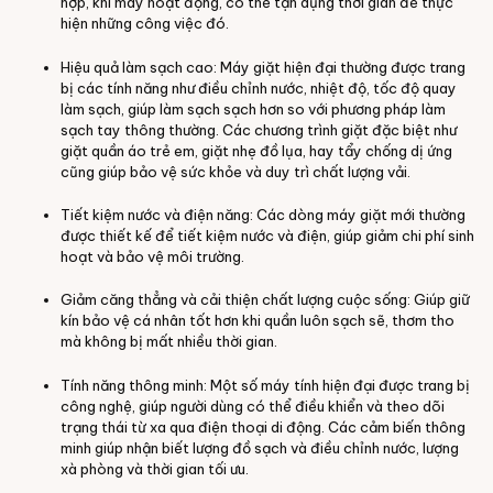
hợp, khi máy hoạt động, có thể tận dụng thời gian để thực
hiện những công việc đó.
Hiệu quả làm sạch cao: Máy giặt hiện đại thường được trang
bị các tính năng như điều chỉnh nước, nhiệt độ, tốc độ quay
làm sạch, giúp làm sạch sạch hơn so với phương pháp làm
sạch tay thông thường. Các chương trình giặt đặc biệt như
giặt quần áo trẻ em, giặt nhẹ đồ lụa, hay tẩy chống dị ứng
cũng giúp bảo vệ sức khỏe và duy trì chất lượng vải.
Tiết kiệm nước và điện năng: Các dòng máy giặt mới thường
được thiết kế để tiết kiệm nước và điện, giúp giảm chi phí sinh
hoạt và bảo vệ môi trường.
Giảm căng thẳng và cải thiện chất lượng cuộc sống: Giúp giữ
kín bảo vệ cá nhân tốt hơn khi quần luôn sạch sẽ, thơm tho
mà không bị mất nhiều thời gian.
Tính năng thông minh: Một số máy tính hiện đại được trang bị
công nghệ, giúp người dùng có thể điều khiển và theo dõi
trạng thái từ xa qua điện thoại di động. Các cảm biến thông
minh giúp nhận biết lượng đồ sạch và điều chỉnh nước, lượng
xà phòng và thời gian tối ưu.