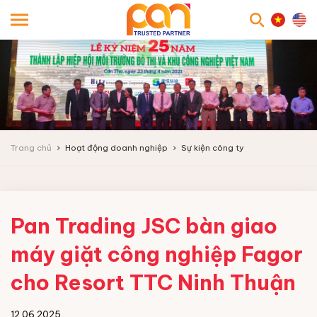
searc
Trang chủ
Hoạt động doanh nghiệp
Sự kiện công ty
Pan Trading JSC bàn giao
máy giặt công nghiệp Fagor
cho Resort TTC Ninh Thuận
12.06.2025