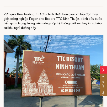
Vừa qua, Pan Trading JSC đã chính thức bàn giao và lắp đặt máy
giặt công nghiệp Fagor cho Resort TTC Ninh Thuận, đánh dấu bước
tiến quan trọng trong việc nâng cấp hệ thống giặt ủi chuyên nghiệp
tại khu nghỉ dưỡng này.
arrow_forward_ios
Sáº£n pháº©m khÃ¡c