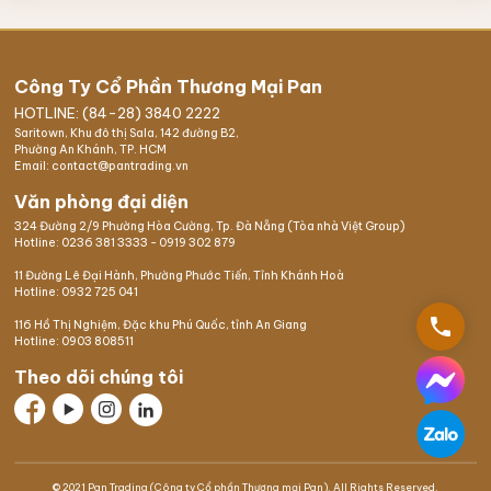
Công Ty Cổ Phần Thương Mại Pan
HOTLINE: (84-28) 3840 2222
Saritown, Khu đô thị Sala, 142 đường B2,
Phường An Khánh, TP. HCM
Email: contact@pantrading.vn
Văn phòng đại diện
324 Đường 2/9 Phường Hòa Cường, Tp. Đà Nẵng (Tòa nhà Việt Group)
Hotline:
0236 381 3333
-
0919 302 879
11 Đường Lê Đại Hành, Phường Phước Tiến, Tỉnh Khánh Hoà
Hotline:
0932 725 041
phone
116 Hồ Thị Nghiệm,
Đặc khu Phú Quốc
, tỉnh An Giang
Hotline:
0903 808511
Theo dõi chúng tôi
© 2021 Pan Trading (Công ty Cổ phần Thương mại Pan). All Rights Reserved.