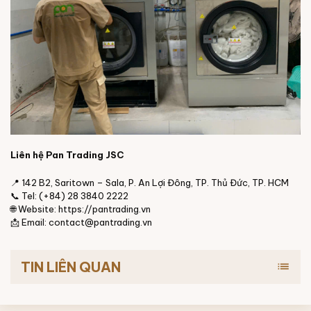
Liên hệ Pan Trading JSC
📍 142 B2, Saritown – Sala, P. An Lợi Đông, TP. Thủ Đức, TP. HCM
📞 Tel: (+84) 28 3840 2222
🌐 Website: https://pantrading.vn
📩 Email: contact@pantrading.vn
TIN LIÊN QUAN
list