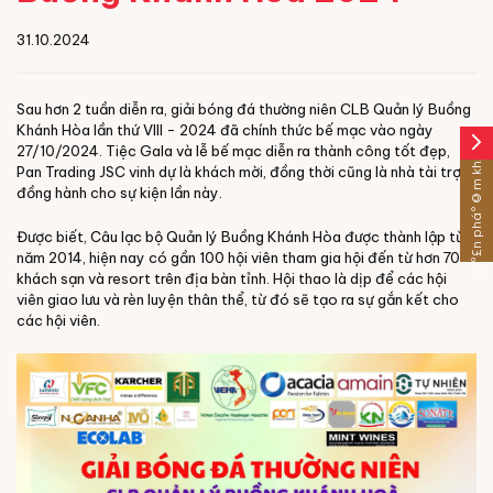
31.10.2024
Sau hơn 2 tuần diễn ra, giải bóng đá thường niên CLB Quản lý Buồng
Khánh Hòa lần thứ VIII - 2024 đã chính thức bế mạc vào ngày
arrow_forward_ios
Sáº£n pháº©m khÃ¡c
27/10/2024. Tiệc Gala và lễ bế mạc diễn ra thành công tốt đẹp,
Pan Trading JSC vinh dự là khách mời, đồng thời cũng là nhà tài trợ
đồng hành cho sự kiện lần này.
Được biết, Câu lạc bộ Quản lý Buồng Khánh Hòa được thành lập từ
năm 2014, hiện nay có gần 100 hội viên tham gia hội đến từ hơn 70
khách sạn và resort trên địa bàn tỉnh. Hội thao là dịp để các hội
viên giao lưu và rèn luyện thân thể, từ đó sẽ tạo ra sự gắn kết cho
các hội viên.