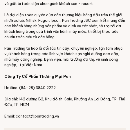
và giặt ủi toàn diện cho ngành khách sạn - resort.
Là đại diện toàn quyền của các thương hiệu hàng đầu trên thế giới
như Ecolab, Nilfisk, Fagor, Ipso... Pan Trading JSC cam kết mang đến
cho khách hàng những sản phẩm và dịch vụ tốt nhất, hỗ trợ tối đa
khách hàng trong quá trình vận hành máy móc, thiết bị t
heo tiêu
chuẩn toàn cầu từ các hãng.
Pan Trading tự hào là đối tác tin cậy, chuyên nghiệp, tận tâm phục
vụ khách hàng trong các lĩnh vực khách sạn nghỉ dưỡng cao cấp,
nhà máy công nghiệp, bệnh viện, môi trường đô thị, vệ sinh công
nghiệp,…tại Việt Nam.
Công Ty Cổ Phần Thương Mại Pan
Hotline: (84-28) 3840 2222
Địa chỉ: 142 đường B2, Khu đô thị Sala, Phường An Lợi Đông, TP. Thủ
Đức, TP. HCM
Email: contact@pantrading.vn