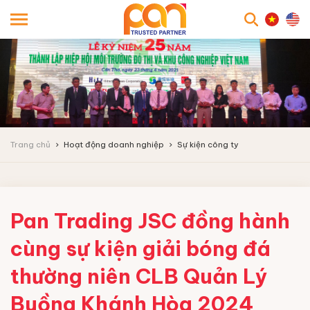
searc
Trang chủ
Hoạt động doanh nghiệp
Sự kiện công ty
Pan Trading JSC đồng hành
cùng sự kiện giải bóng đá
thường niên CLB Quản Lý
Buồng Khánh Hòa 2024