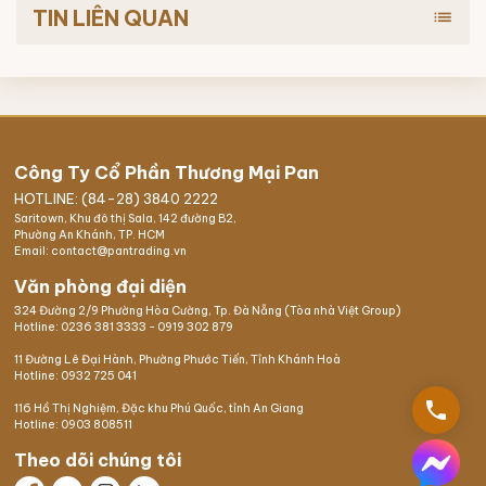
TIN LIÊN QUAN
list
Công Ty Cổ Phần Thương Mại Pan
HOTLINE: (84-28) 3840 2222
Saritown, Khu đô thị Sala, 142 đường B2,
Phường An Khánh, TP. HCM
Email: contact@pantrading.vn
Văn phòng đại diện
324 Đường 2/9 Phường Hòa Cường, Tp. Đà Nẵng (Tòa nhà Việt Group)
Hotline:
0236 381 3333
-
0919 302 879
11 Đường Lê Đại Hành, Phường Phước Tiến, Tỉnh Khánh Hoà
Hotline:
0932 725 041
phone
116 Hồ Thị Nghiệm,
Đặc khu Phú Quốc
, tỉnh An Giang
Hotline:
0903 808511
Theo dõi chúng tôi