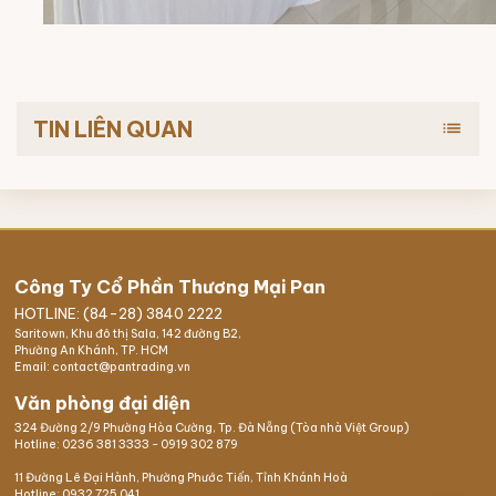
TIN LIÊN QUAN
list
Công Ty Cổ Phần Thương Mại Pan
HOTLINE: (84-28) 3840 2222
Saritown, Khu đô thị Sala, 142 đường B2,
Phường An Khánh, TP. HCM
Email: contact@pantrading.vn
Văn phòng đại diện
324 Đường 2/9 Phường Hòa Cường, Tp. Đà Nẵng (Tòa nhà Việt Group)
Hotline:
0236 381 3333
-
0919 302 879
11 Đường Lê Đại Hành, Phường Phước Tiến, Tỉnh Khánh Hoà
Hotline:
0932 725 041