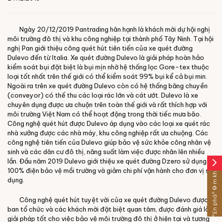
Ngày 20/12/2019 Pantrading hân hạnh là khách mời dự hội nghị
môi trường đô thị và khu công nghiệp tại thành phố Tây Ninh. Tại hội
nghị Pan giới thiệu công quét hút tiên tiến của xe quét đường
Dulevo đến từ Italia. Xe quét đường Dulevo là giải pháp hoàn hảo
kiểm soát bụi đặt biệt là bụi mịn nhờ hệ thống lọc Gore-tex thuộc
loại tốt nhất trên thế giới có thể kiểm soát 99% bụi kể cả bụi min.
Ngoài ra trên xe quét đường Dulevo còn có hệ thống băng chuyền
(conveyor) có thế thu các loại rác lớn và cát ướt. Dulevo là xe
chuyên dụng được ưa chuộn trên toàn thế giới và rất thích hợp với
môi trường Việt Nam có thể hoạt động trong thời tiếc mưa bão.
Công nghệ quét hút được Dulevo áp dụng vào các loại xe quét rác
nhà xưởng được các nhà máy, khu công nghiệp rất ưa chuộng. Các
công nghệ tiên tiến của Dulevo giúp bảo vệ sức khỏe công nhân vệ
sinh và các dân cư đô thị, năng suất làm việc được nhân lên nhiều
lần. Đầu năm 2019 Dulevo giới thiệu xe quét đường Dzero sử dụng
arrow_forward_ios
Sáº£n pháº©m khÃ¡c
100% điện bảo vệ mồi trường và giảm chi phí vận hành cho đơn vị sử
dụng.
Công nghệ quét hút tuyệt vời của xe quét đường Dulevo được
ban tổ chức và các khách mời đặt biệt quan tâm, được đánh giá là
giải pháp tốt cho việc bảo vệ môi trường đô thị ở hiện tại và tương