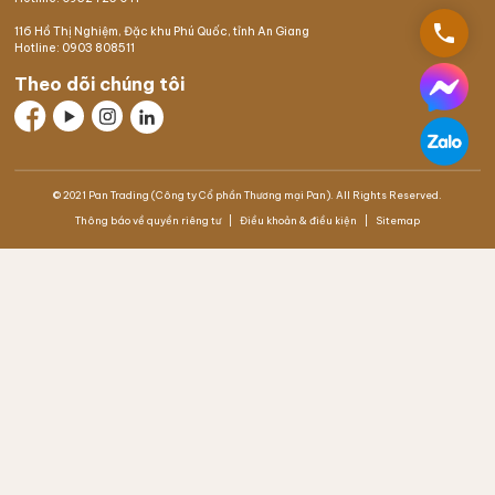
phone
116 Hồ Thị Nghiệm,
Đặc khu Phú Quốc
, tỉnh An Giang
Hotline:
0903 808511
Theo dõi chúng tôi
© 2021 Pan Trading (Công ty Cổ phần Thương mại Pan). All Rights Reserved.
Thông báo về quyền riêng tư
Điều khoản & điều kiện
Sitemap