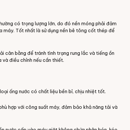
hường có trọng lượng lớn, do đó nền móng phải đảm
a máy. Tốt nhất là sử dụng nền bê tông cốt thép để
 cân bằng để tránh tình trạng rung lắc và tiếng ồn
 và điều chỉnh nếu cần thiết.
ại ống nước có chất liệu bền bỉ, chịu nhiệt tốt.
 phù hợp với công suất máy, đảm bảo khả năng tải và
uồn nước cấp vào máy giặt không chứa phân bón, kéo