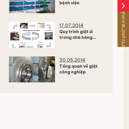
bệnh viện
arrow_forward_ios
Sáº£n pháº©m khÃ¡c
17.07.2014
Quy trình giặt ủi
trong nhà hàng
khách sạn
30.05.2014
Tổng quan về giặt
công nghiệp