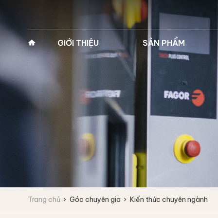
GIỚI THIỆU
SẢN PHẨM
Về Pan Trading
MÁY GIẶT VẮT CÔNG
MÁY GIẶT Y TẾ 2
NGHIỆP
(MÁY GIẶT BỆNH 
Lịch sử hình thành
Máy giặt công nghiệp
Máy giặt y tế 2 cửa
Tầm nhìn - Sứ mệnh
Fagor
Máy giặt y tế 2 cửa
Giá trị cốt lõi
Máy giặt vắt tốc độ cao
Máy giặt vắt tốc độ trung bình
Lĩnh vực kinh doanh
Máy giặt công nghiệp
IPSO
Vì sao chọn chúng tôi
Trang chủ
Góc chuyên gia
Kiến thức chuyên ngành
Máy giặt vắt tốc độ cao
Đối tác
Máy giặt vắt tốc độ trung bình