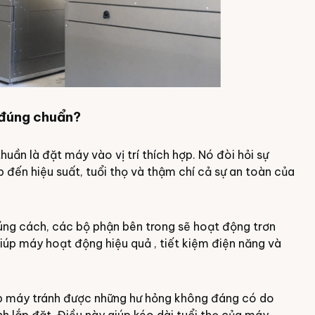
 đúng chuẩn?
uần là đặt máy vào vị trí thích hợp. Nó đòi hỏi sự
ếp đến hiệu suất, tuổi thọ và thậm chí cả sự an toàn của
úng cách, các bộ phận bên trong sẽ hoạt động trơn
 giúp máy hoạt động hiệu quả , tiết kiệm điện năng và
úp máy tránh được những hư hỏng không đáng có do