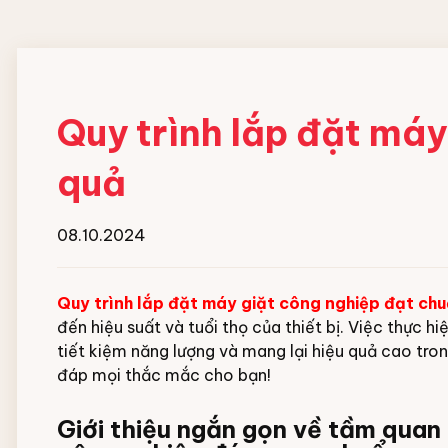
Đội ngũ nhân viên
MÁY HOÀN THIỆN ĐỒ
HOÁ CHẤT GIẶT
VẢI CN
NGHIỆP
Quy trình lắp đặt máy
Máy gấp xếp đồ vải công nghiệp
Chất giặt chính
quả
IPSO
Chất gia tăng độ ki
Chất tẩy trắng
Chất trung hòa gốc
08.10.2024
Chất xả vải
Xà bông giặt dạng 
Quy trình lắp đặt máy giặt công nghiệp đạt ch
Hóa chất hồ vải Cô
đến hiệu suất và tuổi thọ của thiết bị. Việc thực 
tiết kiệm năng lượng và mang lại hiệu quả cao trong
đáp mọi thắc mắc cho bạn!
Giới thiệu ngắn gọn về tầm quan 