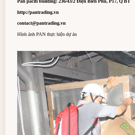
Pan pacifi building: 236/43/2 Điện Biên Phủ, P17, Q BT
http://pantrading.vn
contact@pantrading.vn
Hình ảnh PAN thực hiện dự án