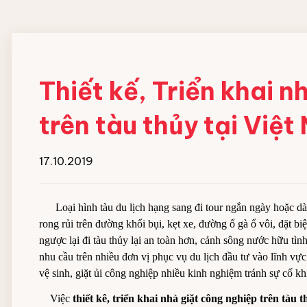
Đội ngũ nhân viên
MÁY HOÀN THIỆN ĐỒ
HOÁ CHẤT GIẶT
VẢI CN
NGHIỆP
Thiết kế, Triển khai 
Máy gấp xếp đồ vải công nghiệp
Chất giặt chính
trên tàu thủy tại Việ
IPSO
Chất gia tăng độ ki
Chất tẩy trắng
Chất trung hòa gốc
17.10.2019
Chất xả vải
Xà bông giặt dạng 
Loại hình tàu du lịch hạng sang đi tour ngắn ngày hoặc dà
Hóa chất hồ vải Cô
rong rủi trên đường khối bụi, kẹt xe, đường ổ gà ổ vôi, đặt bi
ngược lại đi tàu thủy lại an toàn hơn, cảnh sông nước hữu tìn
nhu cầu trên nhiều đơn vị phục vụ du lịch đầu tư vào lĩnh vực 
vệ sinh, giặt ủi công nghiệp nhiều kinh nghiệm tránh sự cố kh
Việc
thiết kê, triển khai nhà giặt công nghiệp trên tàu 