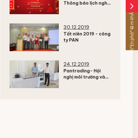
Thông báo lịch nghỉ
arrow_forward_ios
tết
Sáº£n pháº©m khÃ¡c
30.12.2019
Tất niên 2019 - công
ty PAN
24.12.2019
Pantrading- Hội
nghị môi trường và
khu công nghiệp
miền nam