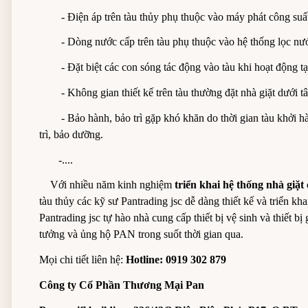
- Điện áp trên tàu thủy phụ thuộc vào máy phát công suất
- Dòng nước cấp trên tàu phụ thuộc vào hệ thống lọc nư
- Đặt biệt các con sóng tác động vào tàu khi hoạt động tạo
- Không gian thiết kế trên tàu thường đặt nhà giặt dưới tâ
- Bảo hành, bảo trì gặp khó khăn do thời gian tàu khởi hàn
trì, bảo dưỡng.
-....
Với nhiều năm kinh nghiệm
triển khai hệ thống nhà giặt
tàu thủy các kỹ sư Pantrading jsc dễ dàng thiết kế và triển kh
Pantrading jsc tự hào nhà cung cấp thiết bị vệ sinh và thiết 
tưởng và ủng hộ PAN trong suốt thời gian qua.
Mọi chi tiết liên hệ:
Hotline: 0919 302 879
Công ty Cổ Phần Thương Mại Pan