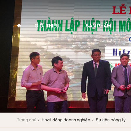
GIỚI THIỆU
SẢN PHẨM
Về Pan Trading
MÁY GIẶT VẮT CÔNG
MÁY GIẶT Y TẾ 2
NGHIỆP
(MÁY GIẶT BỆNH 
Lịch sử hình thành
Máy giặt công nghiệp
Máy giặt y tế 2 cửa
Tầm nhìn - Sứ mệnh
Fagor
Máy giặt y tế 2 cửa
Giá trị cốt lõi
Máy giặt vắt tốc độ cao
Máy giặt vắt tốc độ trung bình
Lĩnh vực kinh doanh
Máy giặt công nghiệp
IPSO
Vì sao chọn chúng tôi
Trang chủ
Hoạt động doanh nghiệp
Sự kiện công ty
Máy giặt vắt tốc độ cao
Đối tác
Máy giặt vắt tốc độ trung bình