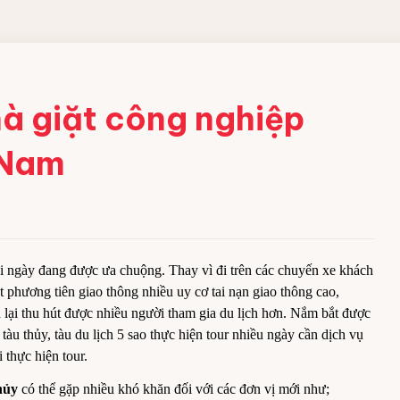
 CÔNG
nhà giặt công nghiệp
t Nam
ềm
 acid
bột
i ngày đang được ưa chuộng. Thay vì đi trên các chuyến xe khách
ng nghiệp
ệt phương tiên giao thông nhiều uy cơ tai nạn giao thông cao,
h lại thu hút được nhiều người tham gia du lịch hơn. Nắm bắt được
tàu thủy, tàu du lịch 5 sao thực hiện tour nhiều ngày cần dịch vụ
i thực hiện tour.
thủy
có thể gặp nhiều khó khăn đối với các đơn vị mới như;