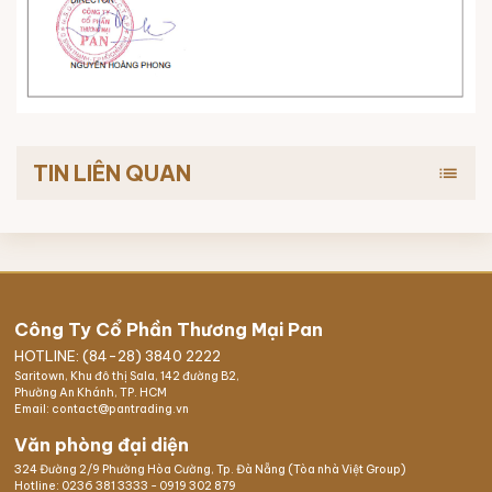
TIN LIÊN QUAN
list
Công Ty Cổ Phần Thương Mại Pan
HOTLINE: (84-28) 3840 2222
Saritown, Khu đô thị Sala, 142 đường B2,
Phường An Khánh, TP. HCM
Email: contact@pantrading.vn
Văn phòng đại diện
324 Đường 2/9 Phường Hòa Cường, Tp. Đà Nẵng (Tòa nhà Việt Group)
Hotline:
0236 381 3333
-
0919 302 879