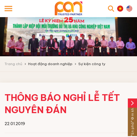
searc
Trang chủ
Hoạt động doanh nghiệp
Sự kiện công ty
THÔNG BÁO NGHỈ LỄ TẾT
arrow_forward_ios
Sáº£n pháº©m khÃ¡c
NGUYÊN ĐÁN
22.01.2019