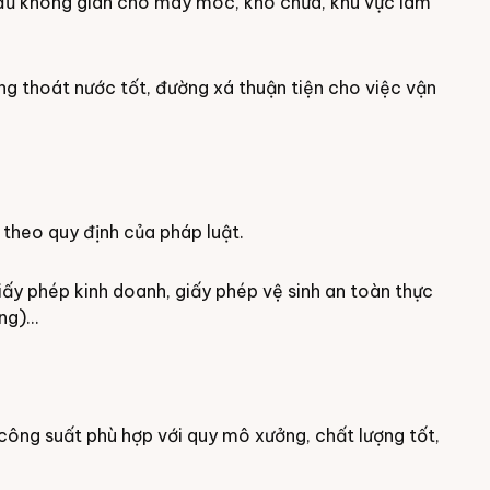
ó đủ không gian cho máy móc, kho chứa, khu vực làm
ng thoát nước tốt, đường xá thuận tiện cho việc vận
 theo quy định của pháp luật.
iấy phép kinh doanh, giấy phép vệ sinh an toàn thực
g)...
công suất phù hợp với quy mô xưởng, chất lượng tốt,