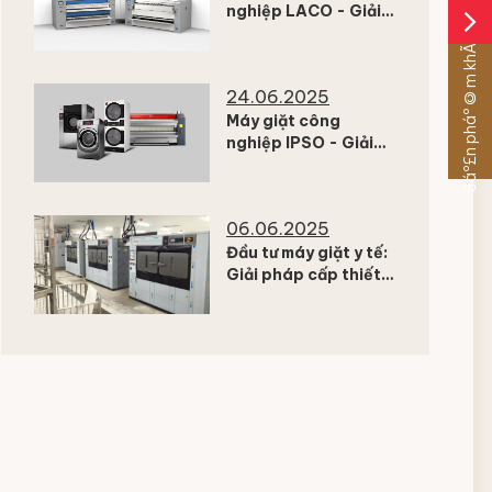
nghiệp LACO - Giải
arrow_forward_ios
pháp ủi chuyên
Sáº£n pháº©m khÃ¡c
nghiệp cho nhà giặt
24.06.2025
Máy giặt công
nghiệp IPSO - Giải
pháp giặt ủi hiện đại
cho laundromat, nhà
máy & bệnh viện
06.06.2025
Đầu tư máy giặt y tế:
Giải pháp cấp thiết
trong bối cảnh dịch
COVID-19 có nguy cơ
tái bùng phát