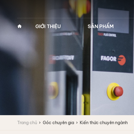
GIỚI THIỆU
SẢN PHẨM
Về Pan Trading
MÁY GIẶT VẮT CÔNG
MÁY GIẶT Y TẾ 2
NGHIỆP
(MÁY GIẶT BỆNH 
Lịch sử hình thành
Máy giặt công nghiệp
Máy giặt y tế 2 cửa
Tầm nhìn - Sứ mệnh
Fagor
Máy giặt y tế 2 cửa
Giá trị cốt lõi
Máy giặt vắt tốc độ cao
Máy giặt vắt tốc độ trung bình
Lĩnh vực kinh doanh
Máy giặt công nghiệp
IPSO
Vì sao chọn chúng tôi
Trang chủ
Góc chuyên gia
Kiến thức chuyên ngành
Máy giặt vắt tốc độ cao
Đối tác
Máy giặt vắt tốc độ trung bình