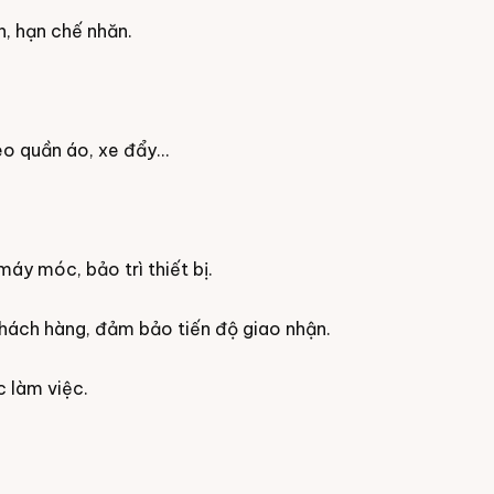
, hạn chế nhăn.
treo quần áo, xe đẩy…
áy móc, bảo trì thiết bị.
hách hàng, đảm bảo tiến độ giao nhận.
c làm việc.