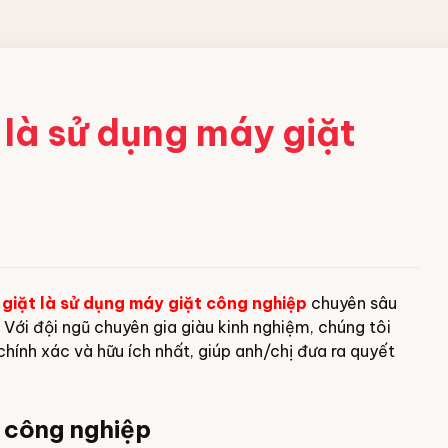
 CÔNG
 là sử dụng máy giặt
ềm
 acid
bột
giặt là sử dụng máy giặt công nghiệp
chuyên sâu
ng nghiệp
Với đội ngũ chuyên gia giàu kinh nghiệm, chúng tôi
hính xác và hữu ích nhất, giúp anh/chị đưa ra quyết
à công nghiệp