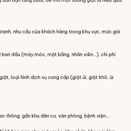
ng dẫn bạn từng bước để mở một xưởng giặt là hiệu quả.
 tranh, nhu cầu của khách hàng trong khu vực, mức giá
ư ban đầu (máy móc, mặt bằng, nhân viên...), chi phí
, loại hình dịch vụ cung cấp (giặt ủi, giặt khô, ủi
iao thông, gần khu dân cư, văn phòng, bệnh viện...