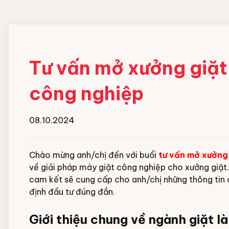
Đội ngũ nhân viên
MÁY HOÀN THIỆN ĐỒ
HOÁ CHẤT GIẶT
VẢI CN
NGHIỆP
Tư vấn mở xưởng giặt
Máy gấp xếp đồ vải công nghiệp
Chất giặt chính
công nghiệp
IPSO
Chất gia tăng độ ki
Chất tẩy trắng
Chất trung hòa gốc
08.10.2024
Chất xả vải
Xà bông giặt dạng 
Chào mừng anh/chị đến với buổi
tư vấn mở xưởng 
Hóa chất hồ vải Cô
về giải pháp máy giặt công nghiệp cho xưởng giặt. 
cam kết sẽ cung cấp cho anh/chị những thông tin c
định đầu tư đúng đắn.
Giới thiệu chung về ngành giặt l