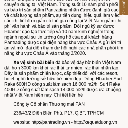
Sáº£n pháº©m khÃ¡c
chuyên dụng tại Việt Nam. Trong suốt 10 năm phân phối
và bảo trì sản phẩm Pantrading nhận được đánh giá cao
về chất lượng sản phẩm, sự tiện dụng, hiệu quả làm việc,
các chi tiết đơn giản có thể gia công tại Việt Nam giảm chi
phí vận hành và bảo trì sản phẩm. Đội ngủ kỹ sư được
Hbarber đạo tạo trực tiếp và 10 năm kinh nghiệm trong
ngành ngoài sự tin tưởng ủng hộ của quí khách hàng
Pantrading được đại diện hãng khu vực Châu Á gửi lời tri
ân và mời đại diện tham dự hội nghị các nhà phân phối tìm
năng khu vực Châu Á vào tháng 3/2020.
Xe vệ sinh bãi biển
đã bảo vệ dãy bờ biển Việt Nam
dài hơn 3000 km khỏi rác thải tự nhiên, rác thải nhân tạo.
Đây là sản phẩm chiến lược, cấp thiết đối với các resort,
hotel nghĩ dưỡng sở hữu bờ biển đẹp. Dòng Hbarber Surf
Rake 600HD công suất làm sạch 16,000 m2/h, Surf Rake
400HD công suất làm sạch 14,000 m2/h được ưa chuộng
nhất Việt Nam hiện nay. Chi tiết liên hệ
Công ty Cổ phần Thương mại PAN
236/43/2 Điện Biên Phủ, P17, Q.BT, TPHCM
website: http://pantrading.vn - http://xequetduong.vn