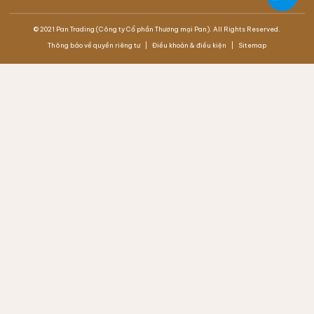
© 2021 Pan Trading (Công ty Cổ phần Thương mại Pan). All Rights Reserved.
Thông báo về quyền riêng tư
Điều khoản & điều kiện
Sitemap