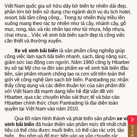
Việt Nam quốc gia sở hữu dãy bờ biển tự nhiên dài đẹp,
phần lớn bờ biển sử dụng cho ngành dịch vụ du lịch hotel,
resort, bãi tắm công cộng... Trong tự nhiên thủy triều lên
xuống mang theo rác tự nhiên như lá cây, nhánh cây, gỗ
mục, rong, tảo..và rác nhân tạo như túi nhựa, hộp nhựa,
chai nhưa... Việc vệ sinh bãi biển sạch đẹp là công việc
cần thiết và thường xuyên.
Xe vệ sinh bãi biển
là sản phẩm công nghiệp giúp
công việc làm sạch bãi biển nhanh, sạch, tăng năng sức,
giảm sức lao động con người. Năm 1960 công ty Hbarber
trụ sở tại Mỹ cho ra đời sản phẩm xe vệ sinh bãi biển đầu
tiên, sản phẩm nhanh chống tạo ra cơn sốt trên toàn thế
giới về công nghệ làm sạch bờ biển. Pantrading jsc nhận
thấy công dụng và các điểm thuận lợi của sản phẩm đối
với Việt Nam đã mạnh dạng liên hệ đặt vấn đề với
Hbarber, qua các chuyến khảo sát thực tế và báo cáo
Hbarber chính thức chọn Pantrading là đại diện toàn
quyền tại Việt Nam vào năm 2010.
Qua 60 năm hình thành và phát triển sản phẩm
xe vệ
arrow_forward_ios
sinh bãi biển
đã hoàn thiện sản phẩm mức tốt nhất chất
liệu có thể chịu được muối biển, có thể cào rác ướt, tảo
biển... thu gôm và đổ trực tiếp vào xe vận chuyển rác