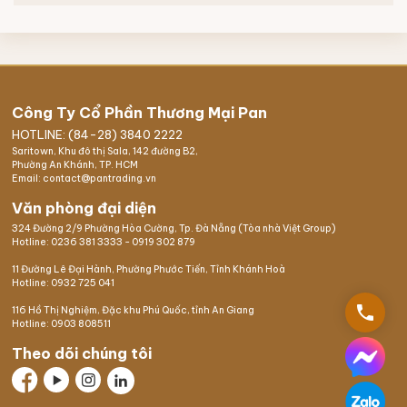
Công Ty Cổ Phần Thương Mại Pan
HOTLINE: (84-28) 3840 2222
Saritown, Khu đô thị Sala, 142 đường B2,
Phường An Khánh, TP. HCM
Email: contact@pantrading.vn
Văn phòng đại diện
324 Đường 2/9 Phường Hòa Cường, Tp. Đà Nẵng (Tòa nhà Việt Group)
Hotline:
0236 381 3333
-
0919 302 879
11 Đường Lê Đại Hành, Phường Phước Tiến, Tỉnh Khánh Hoà
Hotline:
0932 725 041
phone
116 Hồ Thị Nghiệm,
Đặc khu Phú Quốc
, tỉnh An Giang
Hotline:
0903 808511
Theo dõi chúng tôi