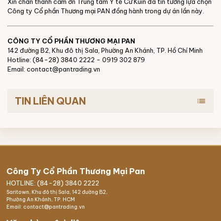
Xin chân thành cảm ơn Trung tâm Y tế Cư Kuin đã tin tưởng lựa chọn
Công ty Cổ phần Thương mại PAN đồng hành trong dự án lần này.
CÔNG TY CỔ PHẦN THƯƠNG MẠI PAN
142 đường B2, Khu đô thị Sala, Phường An Khánh, TP. Hồ Chí Minh
Hotline: (84-28) 3840 2222 - 0919 302 879
Email: contact@pantrading.vn
TIN LIÊN QUAN
list
Công Ty Cổ Phần Thương Mại Pan
HOTLINE: (84-28) 3840 2222
Saritown, Khu đô thị Sala, 142 đường B2,
Phường An Khánh, TP. HCM
Email: contact@pantrading.vn