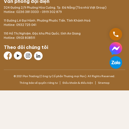
Văn phòng đại diện
324 Đường 2/9 Phường Hòa Cường, Tp. Đà Nẵng (Tòa nhà Việt Group)
Hotline:
0236 381 3333
-
0919 302 879
11 Đường Lê Đại Hành, Phường Phước Tiến, Tỉnh Khánh Hoà
Hotline:
0932 725 041
phone
116 Hồ Thị Nghiệm,
Đặc khu Phú Quốc
, tỉnh An Giang
Hotline:
0903 808511
Theo dõi chúng tôi
© 2021 Pan Trading (Công ty Cổ phần Thương mại Pan). All Rights Reserved.
Thông báo về quyền riêng tư
Điều khoản & điều kiện
Sitemap