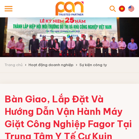
searc
Trang chủ
Hoạt động doanh nghiệp
Sự kiện công ty
Bàn Giao, Lắp Đặt Và
Hướng Dẫn Vận Hành Máy
Giặt Công Nghiệp Fagor Tại
Trung Tâm Y Tế Cư Kuin