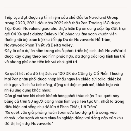
Tiếp tục đạt được sự tín nhiệm của chủ đầu tư Novaland Group
trong 2020, 2021, đầu năm 2022 nhà thầu Pan Trading JSC được
Tập Đoàn Novaland giao cho thực hiện Dự án cung cấp lắp đặt trọn
gói 04 Xe quét đường Dulevo 100 phục vụ làm sạch khuôn viên
đường nội bộ toàn bộ khu tổ hợp Dự án Novaworld Hồ Tràm,
Novaworld Phan Thiết và Delta Valley.
Đây là các dự án nằm trong chuỗi phát triển hệ sinh thái NovaWorld,
được xây dựng theo mô hình phức hợp, đa dạng các loại hình lưu trú
và phong phú các tiện ích vui chơi giải trí.
Xe quét hút rác đô thị Dulevo 100 DK do Công ty Cổ Phần Thương
Mại Pan phân phối được nhập khẩu nguyên chiếc từ Italia, thiết kế
nhỏ gọn với nhiều tính năng, động cơ điện mạnh mẽ, thích hợp với
nhiều ứng dụng khác nhau:
Còn gì vui hơn khi chính khách hàng phải thừa nhận "1 xe quét này
bằng cả trên 30 người công nhân làm việc liên tục 8h , nhất là trong
điều kiện cái nắng như đổ lửa ở Phan Thiết, Hồ Tràm"
"Xe quét vừa giải phóng hoàn toàn sức lao động thủ công, vừa
nhanh , vừa sạch và vừa chuyên nghiệp đúng với đẳng cấp của khu
đô thị hiện đại Novaworld"