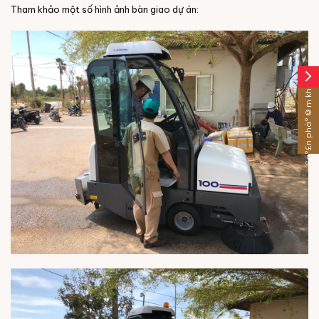
Tham khảo một số hình ảnh bàn giao dự án:
arrow_forward_ios
Sáº£n pháº©m khÃ¡c