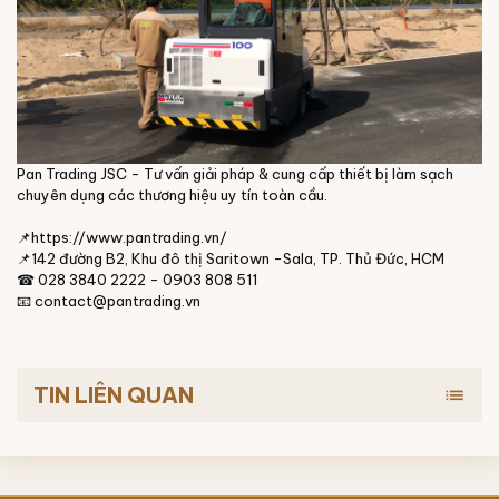
Pan Trading JSC - Tư vấn giải pháp & cung cấp thiết bị làm sạch
chuyên dụng các thương hiệu uy tín toàn cầu.
📌https://www.pantrading.vn/
📌142 đường B2, Khu đô thị Saritown -Sala, TP. Thủ Đức, HCM
☎ 028 3840 2222 - 0903 808 511
📧 contact@pantrading.vn
TIN LIÊN QUAN
list