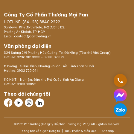
Công Ty Cổ Phần Thương Mại Pan
HOTLINE: (84-28) 3840 2222
Saritown, Khu đô thị Sala, 142 đường B2,
Phường An Khánh, TP. HCM
Email: contact@pantrading.vn
Văn phòng đại diện
324 Đường 2/9 Phường Hòa Cường, Tp. Đà Nẵng (Tòa nhà Việt Group)
Hotline:
0236 381 3333
-
0919 302 879
11 Đường Lê Đại Hành, Phường Phước Tiến, Tỉnh Khánh Hoà
Hotline:
0932 725 041
phone
116 Hồ Thị Nghiệm,
Đặc khu Phú Quốc
, tỉnh An Giang
Hotline:
0903 808511
Theo dõi chúng tôi
© 2021 Pan Trading (Công ty Cổ phần Thương mại Pan). All Rights Reserved.
Thông báo về quyền riêng tư
Điều khoản & điều kiện
Sitemap