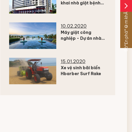
khai nhà giặt bệnh
arrow_forward_ios
viện đa khoa Kiên
Sáº£n pháº©m khÃ¡c
Giang
10.02.2020
Máy giặt công
nghiệp - Dự án nhà
giặt resort Amiana
Nha Trang
15.01.2020
Xe vệ sinh bãi biển
Hbarber Surf Rake