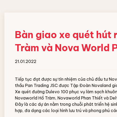
Đội ngũ nhân viên
MÁY HOÀN THIỆN ĐỒ
HOÁ CHẤT GIẶT
VẢI CN
NGHIỆP
Bàn giao xe quét hút
Máy gấp xếp đồ vải công nghiệp
Chất giặt chính
Tràm và Nova World P
IPSO
Chất gia tăng độ ki
Chất tẩy trắng
Chất trung hòa gốc
21.01.2022
Chất xả vải
Xà bông giặt dạng 
Tiếp tục đạt được sự tín nhiệm của chủ đầu tư N
Hóa chất hồ vải Cô
thầu Pan Trading JSC được Tập Đoàn Novaland gia
Xe quét đường Dulevo 100 phục vụ làm sạch khuôn 
Novaworld Hồ Tràm, Novaworld Phan Thiết và Delt
Đây là các dự án nằm trong chuỗi phát triển hệ s
hợp, đa dạng các loại hình lưu trú và phong phú các t