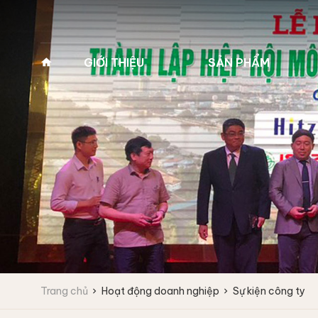
GIỚI THIỆU
SẢN PHẨM
Về Pan Trading
MÁY GIẶT VẮT CÔNG
MÁY GIẶT Y TẾ 2
NGHIỆP
(MÁY GIẶT BỆNH 
Lịch sử hình thành
Máy giặt công nghiệp
Máy giặt y tế 2 cửa
Tầm nhìn - Sứ mệnh
Fagor
Máy giặt y tế 2 cửa
Giá trị cốt lõi
Máy giặt vắt tốc độ cao
Máy giặt vắt tốc độ trung bình
Lĩnh vực kinh doanh
Máy giặt công nghiệp
IPSO
Vì sao chọn chúng tôi
Trang chủ
Hoạt động doanh nghiệp
Sự kiện công ty
Máy giặt vắt tốc độ cao
Đối tác
Máy giặt vắt tốc độ trung bình