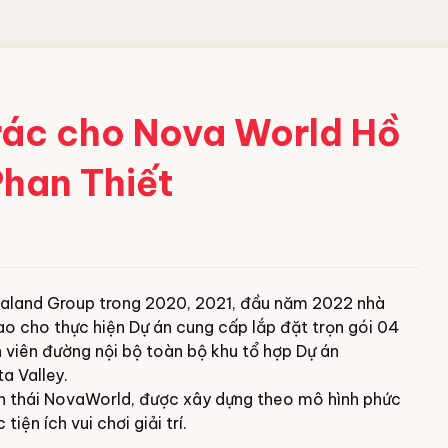
 CÔNG
 rác cho Nova World Hồ
han Thiết
ềm
 acid
bột
ovaland Group trong 2020, 2021, đầu năm 2022 nhà
ng nghiệp
o cho thực hiện Dự án cung cấp lắp đặt trọn gói 04
viên đường nội bộ toàn bộ khu tổ hợp Dự án
a Valley.
inh thái NovaWorld, được xây dựng theo mô hình phức
iện ích vui chơi giải trí.