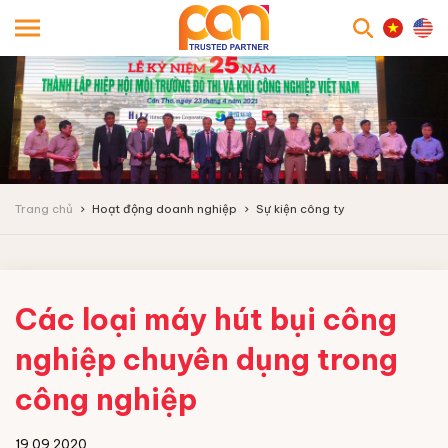
searc
Trang chủ
Hoạt động doanh nghiệp
Sự kiện công ty
Các loại máy hút bụi công
nghiệp chuyên dụng trong
công nghiệp
19.09.2020