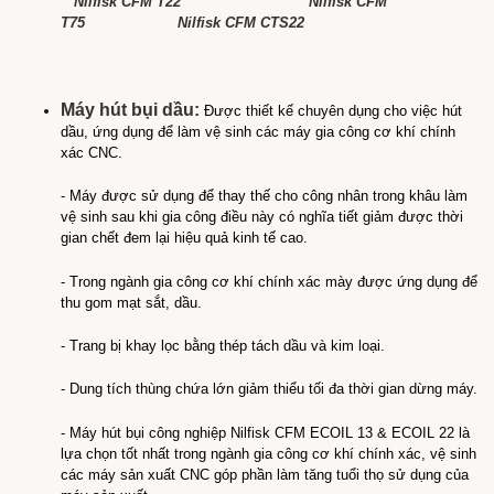
Nilfisk CFM T22
Nilfisk CFM
T75
Nilfisk CFM CTS22
Máy hút bụi dầu:
Được thiết kế chuyên dụng cho việc hút
dầu, ứng dụng để làm vệ sinh các máy gia công cơ khí chính
xác CNC.
- Máy được sử dụng để thay thế cho công nhân trong khâu làm
vệ sinh sau khi gia công điều này có nghĩa tiết giảm được thời
gian chết đem lại hiệu quả kinh tế cao.
- Trong ngành gia công cơ khí chính xác mày được ứng dụng để
thu gom mạt sắt, dầu.
- Trang bị khay lọc bằng thép tách dầu và kim loại.
- Dung tích thùng chứa lớn giảm thiểu tối đa thời gian dừng máy.
- Máy hút bụi công nghiệp Nilfisk CFM ECOIL 13 & ECOIL 22 là
lựa chọn tốt nhất trong ngành gia công cơ khí chính xác, vệ sinh
các máy sản xuất CNC góp phần làm tăng tuổi thọ sử dụng của