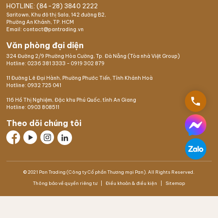
HOTLINE: (84-28) 3840 2222
Saritown, Khu đô thị Sala, 142 đường B2,
Phường An Khánh, TP. HCM
Email: contact@pantrading.vn
Văn phòng đại diện
324 Đường 2/9 Phường Hòa Cường, Tp. Đà Nẵng (Tòa nhà Việt Group)
Hotline:
0236 381 3333
-
0919 302 879
11 Đường Lê Đại Hành, Phường Phước Tiến, Tỉnh Khánh Hoà
Hotline:
0932 725 041
phone
116 Hồ Thị Nghiệm,
Đặc khu Phú Quốc
, tỉnh An Giang
Hotline:
0903 808511
Theo dõi chúng tôi
© 2021 Pan Trading (Công ty Cổ phần Thương mại Pan). All Rights Reserved.
Thông báo về quyền riêng tư
Điều khoản & điều kiện
Sitemap