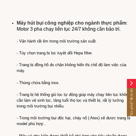
:
Máy hút bụi công nghiệp cho ngành thực phẩm
Motor 3 pha chạy liên tục 24/7 không cần bảo trì.
- Vận hành rất êm trong môi trường sản xuất.
- Tùy chọn trang bị lọc tuyệt đối Hepa filter.
- Trang bị đồng hồ đo chân không hiển thị chế độ làm việc của
máy.
- Thùng chứa bằng inox.
arrow_forward_ios
Sáº£n pháº©m khÃ¡c
- Trang bị hệ thống giủ lọc tự động giúp máy chạy liên tục không
cần làm vệ sinh lọc, tăng tuổi thọ lọc và thiết bị, rất lý tưởng
trong môi trường bụi nhiều.
- Trong môi trường bụi độc hại, cháy nổ ( Atex) sẽ được trang bị
model phù hợp .
- Máy và phụ kiện được thiết kế phù hợp cho tiêu chuẩn dược