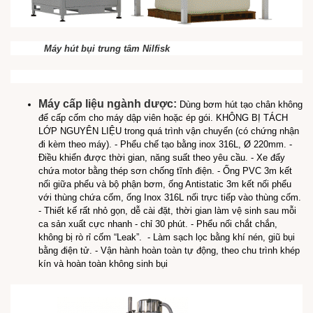
Máy hút bụi trung tâm Nilfisk
Máy cấp liệu ngành dược:
Dùng bơm hút tạo chân không
để cấp cốm cho máy dập viên hoặc ép gói. KHÔNG BỊ TÁCH
LỚP NGUYÊN LIỆU trong quá trình vận chuyển (có chứng nhận
đi kèm theo máy).
- Phểu chế tạo bằng inox 316L, Ø 220mm.
-
Điều khiển được thời gian, năng suất theo yêu cầu.
- Xe đẩy
chứa motor bằng thép sơn chống tĩnh điện.
- Ống PVC 3m kết
nối giữa phểu và bộ phận bơm, ống Antistatic 3m kết nối phểu
với thùng chứa cốm, ống Inox 316L nối trực tiếp vào thùng cốm.
- Thiết kế rất nhỏ gọn, dễ cài đặt, thời gian làm vệ sinh sau mỗi
ca sản xuất cực nhanh - chỉ 30 phút.
- Phểu nối chắt chắn,
không bị rò rỉ cốm “Leak”.
- Làm sạch lọc bằng khí nén, giũ bụi
bằng điện tử.
- Vận hành hoàn toàn tự động, theo chu trình khép
kín và hoàn toàn không sinh bụi