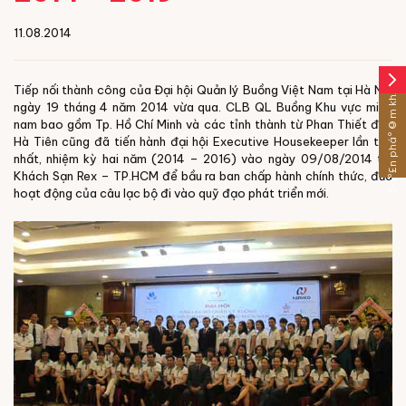
11.08.2014
arrow_forward_ios
Sáº£n pháº©m khÃ¡c
Tiếp nối thành công của Đại hội Quản lý Buồng Việt Nam tại Hà Nội
ngày 19 tháng 4 năm 2014 vừa qua. CLB QL Buồng Khu vực miền
nam bao gồm Tp. Hồ Chí Minh và các tỉnh thành từ Phan Thiết đến
Hà Tiên cũng đã tiến hành đại hội Executive Housekeeper lần thứ
nhất, nhiệm kỳ hai năm (2014 – 2016) vào ngày 09/08/2014 tại
Khách Sạn Rex – TP.HCM để bầu ra ban chấp hành chính thức, đưa
hoạt động của câu lạc bộ đi vào quỹ đạo phát triển mới.