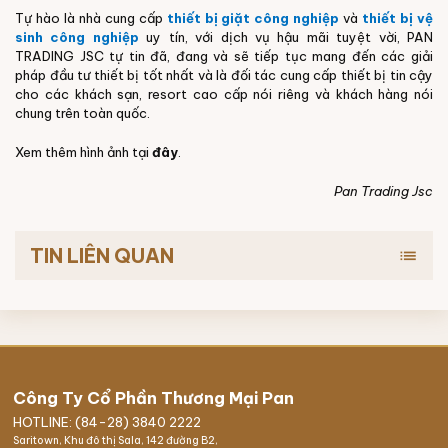
Tự hào là nhà cung cấp
thiết bị giặt công nghiệp
và
thiết bị vệ
sinh
công nghiệp
uy tín, với dịch vụ hậu mãi tuyệt vời, PAN
TRADING JSC tự tin đã, đang và sẽ tiếp tục mang đến các giải
pháp đầu tư thiết bị tốt nhất và là đối tác cung cấp thiết bị tin cậy
cho các khách sạn, resort cao cấp nói riêng và khách hàng nói
chung trên toàn quốc.
Xem thêm hình ảnh tại
đây
.
Pan Trading Jsc
TIN LIÊN QUAN
list
Công Ty Cổ Phần Thương Mại Pan
HOTLINE: (84-28) 3840 2222
Saritown, Khu đô thị Sala, 142 đường B2,