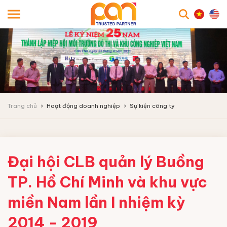
searc
Trang chủ
Hoạt động doanh nghiệp
Sự kiện công ty
Đại hội CLB quản lý Buồng
TP. Hồ Chí Minh và khu vực
miền Nam lần I nhiệm kỳ
2014 - 2019