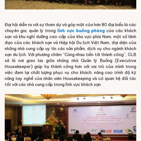
Đại hội diễn ra với sự tham dự và góp mặt của hơn 80 đại biểu là các
chuyên gia, quản lý trong
lĩnh vực buồng phòng
của các khách
sạn và khu nghỉ dưỡng cao cấp của khu vực phía Nam, một số lãnh
đạo của các khách sạn và Hiệp hội Du lịch Việt Nam, đại diện của
những nhà cung cấp uy tín các sản phẩm, dịch vụ cho ngành khách
sạn du lịch. Với phương châm “Cùng nhau tiến tới thành công”, CLB
sẽ là nơi giao lưu giữa những nhà Quản lý Buồng (Executive
Housekeeper) giúp họ thành công hơn với vai trò của mình trong
việc đem lại chất lượng phục vụ cho khách, nâng cao trình độ kỹ
năng tay nghề của nhân viên Housekeeping và có quan hệ đối tác
tốt với các nhà cung cấp trong lĩnh vực khách sạn.