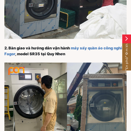
arrow_forward_ios
Sáº£n pháº©m khÃ¡c
2. Bàn giao và hướng dẫn vận hành
máy sấy quần áo công nghiệp
Fagor
, model SR35 tại Quy Nhơn