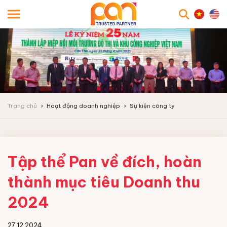
searc
Trang chủ
Hoạt động doanh nghiệp
Sự kiện công ty
Tập thể Pan về đích, hoàn
thành mục tiêu Doanh thu
2024
27.12.2024