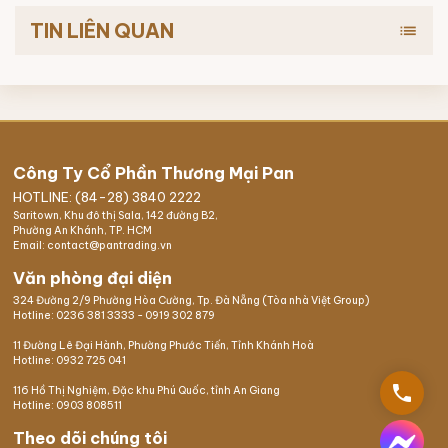
TIN LIÊN QUAN
list
Công Ty Cổ Phần Thương Mại Pan
HOTLINE: (84-28) 3840 2222
Saritown, Khu đô thị Sala, 142 đường B2,
Phường An Khánh, TP. HCM
Email: contact@pantrading.vn
Văn phòng đại diện
324 Đường 2/9 Phường Hòa Cường, Tp. Đà Nẵng (Tòa nhà Việt Group)
Hotline:
0236 381 3333
-
0919 302 879
11 Đường Lê Đại Hành, Phường Phước Tiến, Tỉnh Khánh Hoà
Hotline:
0932 725 041
phone
116 Hồ Thị Nghiệm,
Đặc khu Phú Quốc
, tỉnh An Giang
Hotline:
0903 808511
Theo dõi chúng tôi