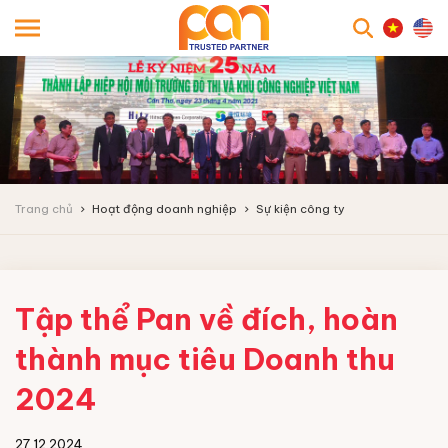
searc
Trang chủ
Hoạt động doanh nghiệp
Sự kiện công ty
Tập thể Pan về đích, hoàn
thành mục tiêu Doanh thu
2024
27.12.2024