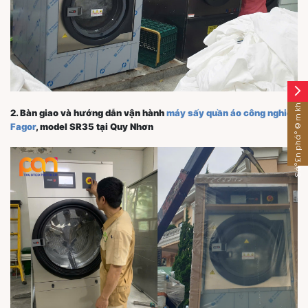
arrow_forward_ios
Sáº£n pháº©m khÃ¡c
2. Bàn giao và hướng dẫn vận hành
máy sấy quần áo công nghiệp
Fagor
, model SR35 tại Quy Nhơn