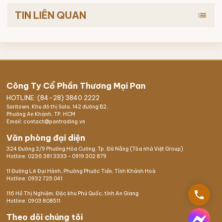
TIN LIÊN QUAN
list
Công Ty Cổ Phần Thương Mại Pan
HOTLINE: (84-28) 3840 2222
Saritown, Khu đô thị Sala, 142 đường B2,
Phường An Khánh, TP. HCM
Email: contact@pantrading.vn
Văn phòng đại diện
324 Đường 2/9 Phường Hòa Cường, Tp. Đà Nẵng (Tòa nhà Việt Group)
Hotline:
0236 381 3333
-
0919 302 879
11 Đường Lê Đại Hành, Phường Phước Tiến, Tỉnh Khánh Hoà
Hotline:
0932 725 041
phone
116 Hồ Thị Nghiệm,
Đặc khu Phú Quốc
, tỉnh An Giang
Hotline:
0903 808511
Theo dõi chúng tôi