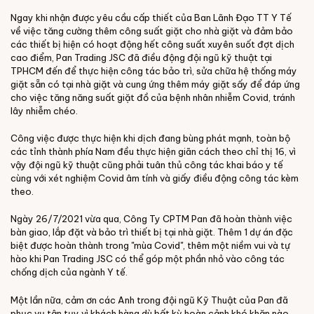
Ngay khi nhận được yêu cầu cấp thiết của Ban Lãnh Đạo TT Y Tế
về việc tăng cường thêm công suất giặt cho nhà giặt và đảm bảo
các thiết bị hiện có hoạt động hết công suất xuyên suốt đợt dịch
cao điểm, Pan Trading JSC đã điều động đội ngũ kỹ thuật tại
TPHCM đến để thực hiện công tác bảo trì, sửa chữa hệ thống máy
giặt sẵn có tại nhà giặt và cung ứng thêm máy giặt sấy để đáp ứng
cho việc tăng năng suất giặt đồ của bệnh nhân nhiễm Covid, tránh
lây nhiễm chéo.
Công việc được thực hiện khi dịch đang bùng phát mạnh, toàn bộ
các tỉnh thành phía Nam đều thực hiện giãn cách theo chỉ thị 16, vì
vậy đội ngũ kỹ thuật cũng phải tuân thủ công tác khai báo y tế
cùng với xét nghiệm Covid âm tính và giấy điều động công tác kèm
theo.
Ngày 26/7/2021 vừa qua, Công Ty CPTM Pan đã hoàn thành việc
bàn giao, lắp đặt và bảo trì thiết bị tại nhà giặt. Thêm 1 dự án đặc
biệt được hoàn thành trong "mùa Covid", thêm một niềm vui và tự
hào khi Pan Trading JSC có thể góp một phần nhỏ vào công tác
chống dịch của ngành Y tế.
Một lần nữa, cảm ơn các Anh trong đội ngũ Kỹ Thuật của Pan đã
phục vụ tận tụy vì khách hàng dù bất kỳ hoàn cảnh khó khăn nào.