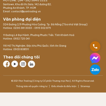
HOTLINE: (84-28) 3840 2222
Saritown, Khu đô thị Sala, 142 đường B2,
Phường An Khánh, TP. HCM
Email: contact@pantrading.vn
Văn phòng đại diện
324 Đường 2/9 Phường Hòa Cường, Tp. Đà Nẵng (Tòa nhà Việt Group)
Hotline:
0236 381 3333
-
0919 302 879
11 Đường Lê Đại Hành, Phường Phước Tiến, Tỉnh Khánh Hoà
Hotline:
0932 725 041
phone
116 Hồ Thị Nghiệm,
Đặc khu Phú Quốc
, tỉnh An Giang
Hotline:
0903 808511
Theo dõi chúng tôi
© 2021 Pan Trading (Công ty Cổ phần Thương mại Pan). All Rights Reserved.
Thông báo về quyền riêng tư
Điều khoản & điều kiện
Sitemap