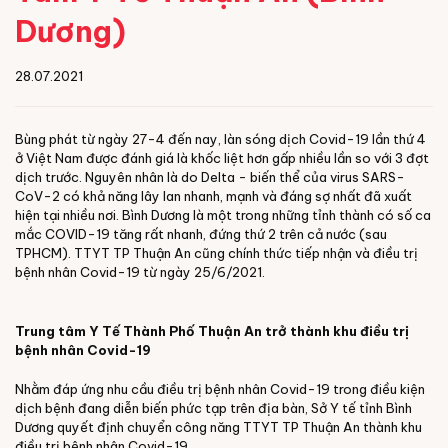
Dương)
28.07.2021
Bùng phát từ ngày 27-4 đến nay, làn sóng dịch Covid-19 lần thứ 4
ở Việt Nam được đánh giá là khốc liệt hơn gấp nhiều lần so với 3 đợt
dịch trước. Nguyên nhân là do Delta - biến thể của virus SARS-
CoV-2 có khả năng lây lan nhanh, mạnh và đáng sợ nhất đã xuất
hiện tại nhiều nơi. Bình Dương là một trong những tỉnh thành có số ca
mắc COVID-19 tăng rất nhanh, đứng thứ 2 trên cả nước (sau
TPHCM). TTYT TP Thuận An cũng chính thức tiếp nhận và điều trị
bệnh nhân Covid-19 từ ngày 25/6/2021.
Trung tâm Y Tế Thành Phố Thuận An trở thành khu điều trị
bệnh nhân Covid-19
Nhằm đáp ứng nhu cầu điều trị bệnh nhân Covid-19 trong điều kiện
dịch bệnh đang diễn biến phức tạp trên địa bàn, Sở Y tế tỉnh Bình
Dương quyết định chuyển công năng TTYT TP Thuận An thành khu
điều trị bệnh nhân Covid-19.