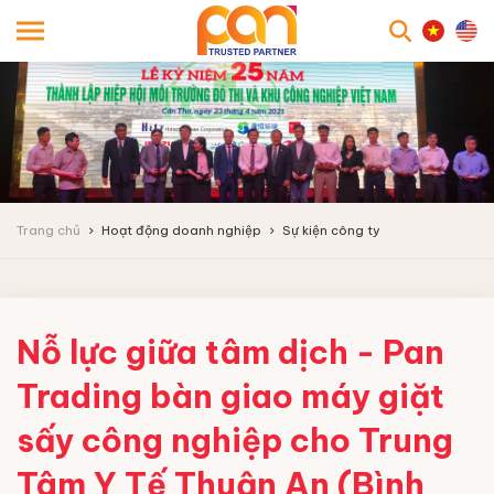
searc
Trang chủ
Hoạt động doanh nghiệp
Sự kiện công ty
Nỗ lực giữa tâm dịch - Pan
Trading bàn giao máy giặt
sấy công nghiệp cho Trung
Tâm Y Tế Thuận An (Bình