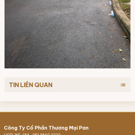
TIN LIÊN QUAN
list
Công Ty Cổ Phần Thương Mại Pan