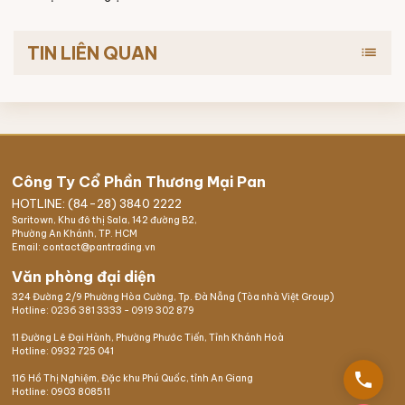
TIN LIÊN QUAN
list
Công Ty Cổ Phần Thương Mại Pan
HOTLINE: (84-28) 3840 2222
Saritown, Khu đô thị Sala, 142 đường B2,
Phường An Khánh, TP. HCM
Email: contact@pantrading.vn
Văn phòng đại diện
324 Đường 2/9 Phường Hòa Cường, Tp. Đà Nẵng (Tòa nhà Việt Group)
Hotline:
0236 381 3333
-
0919 302 879
11 Đường Lê Đại Hành, Phường Phước Tiến, Tỉnh Khánh Hoà
Hotline:
0932 725 041
phone
116 Hồ Thị Nghiệm,
Đặc khu Phú Quốc
, tỉnh An Giang
Hotline:
0903 808511