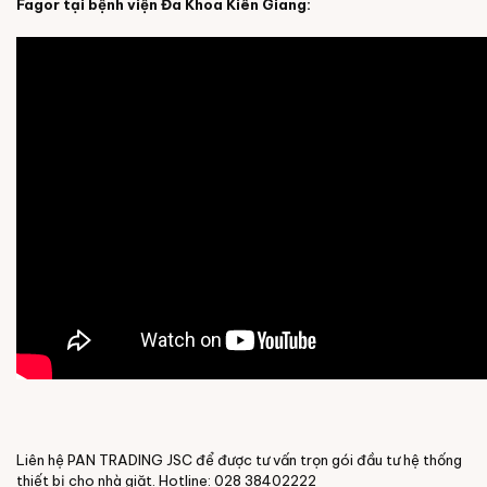
Fagor tại bệnh viện Đa Khoa Kiên Giang:
Liên hệ PAN TRADING JSC để được tư vấn trọn gói đầu tư hệ thống
thiết bị cho nhà giặt. Hotline: 028 38402222