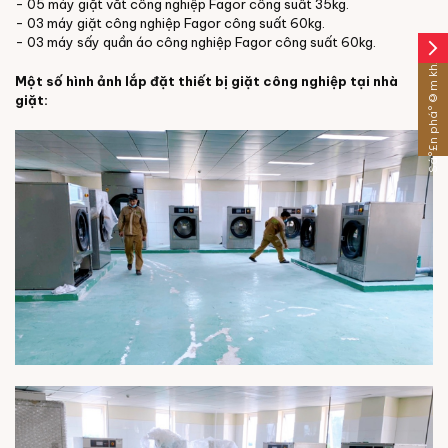
- 05 máy giặt vắt công nghiệp Fagor công suất 35kg.
- 03 máy giặt công nghiệp Fagor công suất 60kg.
- 03 máy sấy quần áo công nghiệp Fagor công suất 60kg.
arrow_forward_ios
Sáº£n pháº©m khÃ¡c
Một số hình ảnh lắp đặt thiết bị giặt công nghiệp tại nhà
giặt: