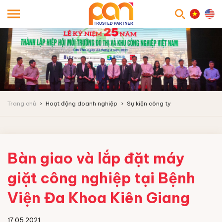
searc
Trang chủ
Hoạt động doanh nghiệp
Sự kiện công ty
Bàn giao và lắp đặt máy
giặt công nghiệp tại Bệnh
Viện Đa Khoa Kiên Giang
17.05.2021