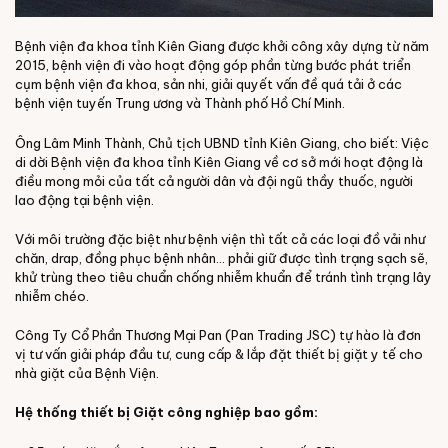
Bệnh viện đa khoa tỉnh Kiên Giang được khởi công xây dựng từ năm
2015, bệnh viện đi vào hoạt động góp phần từng bước phát triển
cụm bệnh viện đa khoa, sản nhi, giải quyết vấn đề quá tải ở các
bệnh viện tuyến Trung ương và Thành phố Hồ Chí Minh.
Ông Lâm Minh Thành, Chủ tịch UBND tỉnh Kiên Giang, cho biết: Việc
di dời Bệnh viện đa khoa tỉnh Kiên Giang về cơ sở mới hoạt động là
điều mong mỏi của tất cả người dân và đội ngũ thầy thuốc, người
lao động tại bệnh viện.
Với môi trường đặc biệt như bệnh viện thì tất cả các loại đồ vải như
chăn, drap, đồng phục bệnh nhân... phải giữ được tình trạng sạch sẽ,
khử trùng theo tiêu chuẩn chống nhiễm khuẩn để tránh tình trạng lây
nhiễm chéo.
Công Ty Cổ Phần Thương Mại Pan (Pan Trading JSC) tự hào là đơn
vị tư vấn giải pháp đầu tư, cung cấp & lắp đặt thiết bị giặt y tế cho
nhà giặt của Bệnh Viện.
Hệ thống thiết bị Giặt công nghiệp bao gồm: