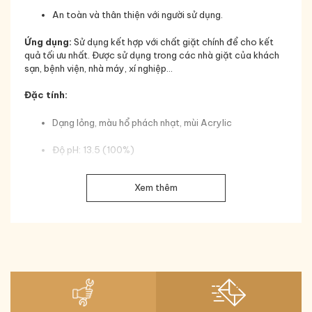
An toàn và thân thiện với người sử dụng.
Ứng dụng:
Sử dụng kết hợp với chất giặt chính để cho kết
quả tối ưu nhất. Được sử dụng trong các nhà giặt của khách
sạn, bệnh viện, nhà máy, xí nghiệp…
Đặc tính:
Dạng lỏng, màu hổ phách nhạt, mùi Acrylic
Độ pH: 13.5 (100%)
Đóng gói: 20L/ bình
Xem thêm
Sử dụng:
Dùng thông qua máy pha hóa chất tự động cho hệ
thống giặt.
Tỷ lệ pha thông dụng: Từ 4 – 12 ml/ 1 kg đồ vải.
Lưu trữ xa khu vực ăn uống và tránh ánh nắng trực tiếp.