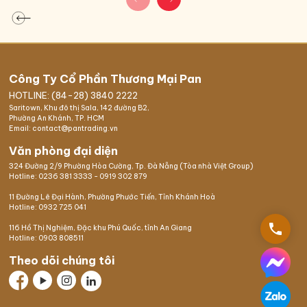
Công Ty Cổ Phần Thương Mại Pan
HOTLINE: (84-28) 3840 2222
Saritown, Khu đô thị Sala, 142 đường B2,
Phường An Khánh, TP. HCM
Email: contact@pantrading.vn
Văn phòng đại diện
324 Đường 2/9 Phường Hòa Cường, Tp. Đà Nẵng (Tòa nhà Việt Group)
Hotline:
0236 381 3333
-
0919 302 879
11 Đường Lê Đại Hành, Phường Phước Tiến, Tỉnh Khánh Hoà
Hotline:
0932 725 041
phone
116 Hồ Thị Nghiệm,
Đặc khu Phú Quốc
, tỉnh An Giang
Hotline:
0903 808511
Theo dõi chúng tôi