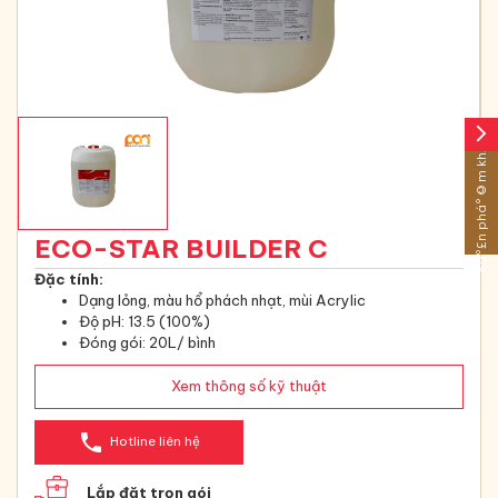
arrow_forward_ios
Sáº£n pháº©m khÃ¡c
ECO-STAR BUILDER C
Đặc tính:
Dạng lỏng, màu hổ phách nhạt, mùi Acrylic
Độ pH: 13.5 (100%)
Đóng gói: 20L/ bình
Xem thông số kỹ thuật
phone
Hotline liên hệ
Lắp đặt trọn gói