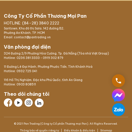
Công Ty Cổ Phần Thương Mại Pan
HOTLINE: (84-28) 3840 2222
Saritown, Khu đô thị Sala, 142 đường B2,
Phường An Khánh, TP. HCM
Email: contact@pantrading.vn
Văn phòng đại diện
324 Đường 2/9 Phường Hòa Cường, Tp. Đà Nẵng (Tòa nhà Việt Group)
Hotline:
0236 381 3333
-
0919 302 879
11 Đường Lê Đại Hành, Phường Phước Tiến, Tỉnh Khánh Hoà
Hotline:
0932 725 041
phone
116 Hồ Thị Nghiệm,
Đặc khu Phú Quốc
, tỉnh An Giang
Hotline:
0903 808511
Theo dõi chúng tôi
© 2021 Pan Trading (Công ty Cổ phần Thương mại Pan). All Rights Reserved.
Thông báo về quyền riêng tư
Điều khoản & điều kiện
Sitemap