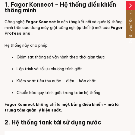
1. Fagor Konnect – Hệ thống điều khiển
arrow_forward_ios
Sáº£n pháº©m khÃ¡c
thông minh
Công nghệ
Fagor Konnect
là nền tảng kết nối và quản lý thông
minh trên các dòng máy giặt công nghiệp thế hệ mới của
Fagor
Professional
.
Hệ thống này cho phép:
Giám sát thông số vận hành theo thời gian thực
Lập trình và tối ưu chương trình giặt
Kiểm soát tiêu thụ nước – điện – hóa chất
Chuẩn hóa quy trình giặt trong toàn hệ thống
Fagor Konnect không chỉ là một bảng điều khiển – mà là
trung tâm quản lý hiệu suất.
2. Hệ thống tank tái sử dụng nước