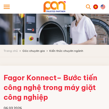
searc
Trang chủ
Góc chuyên gia
Kiến thức chuyên ngành
Fagor Konnect– Bước tiến
công nghệ trong máy giặt
công nghiệp
06.03.2026