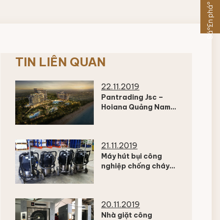
Sáº£n pháº©m khÃ¡c
TIN LIÊN QUAN
22.11.2019
Pantrading Jsc –
Hoiana Quảng Nam
giao thương công
nghệ vệ sinh công
nghiệp tiêu chuẩn 5
21.11.2019
sao.
Máy hút bụi công
nghiệp chống cháy
nổ thiết bị chuyên
dụng cho nhà xưởng
20.11.2019
Nhà giặt công