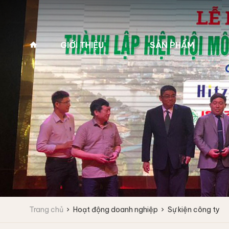
GIỚI THIỆU
SẢN PHẨM
Về Pan Trading
MÁY GIẶT VẮT CÔNG
MÁY GIẶT Y TẾ 2
NGHIỆP
(MÁY GIẶT BỆNH 
Lịch sử hình thành
Máy giặt công nghiệp
Máy giặt y tế 2 cửa
Tầm nhìn - Sứ mệnh
Fagor
Máy giặt y tế 2 cửa
Giá trị cốt lõi
Máy giặt vắt tốc độ cao
Máy giặt vắt tốc độ trung bình
Lĩnh vực kinh doanh
Máy giặt công nghiệp
IPSO
Vì sao chọn chúng tôi
Trang chủ
Hoạt động doanh nghiệp
Sự kiện công ty
Máy giặt vắt tốc độ cao
Đối tác
Máy giặt vắt tốc độ trung bình