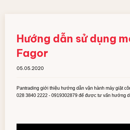
Đội ngũ nhân viên
MÁY HOÀN THIỆN ĐỒ
HOÁ CHẤT GIẶT
VẢI CN
NGHIỆP
Hướng dẫn sử dụng m
Máy gấp xếp đồ vải công nghiệp
Chất giặt chính
Fagor
IPSO
Chất gia tăng độ ki
Chất tẩy trắng
Chất trung hòa gốc
05.05.2020
Chất xả vải
Xà bông giặt dạng 
Pantrading giới thiệu hướng dẫn vận hành máy giặt côn
Hóa chất hồ vải Cô
028 3840 2222 - 0919302879 để được tư vấn hướng dẫn