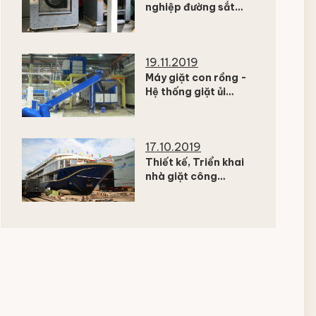
nghiệp đường sắt
Việt Nam vào hoạt
đông đúng tiến độ
đề ra
19.11.2019
Máy giặt con rồng -
Hệ thống giặt ủi
chuyên nghiệp công
suất hàng chục tấn
trong ngày
17.10.2019
Thiết kế, Triển khai
nhà giặt công
nghiệp trên tàu thủy
tại Việt Nam