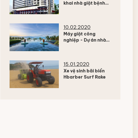
khai nhà giặt bệnh
viện đa khoa Kiên
Giang
10.02.2020
Máy giặt công
nghiệp - Dự án nhà
giặt resort Amiana
Nha Trang
15.01.2020
Xe vệ sinh bãi biển
Hbarber Surf Rake