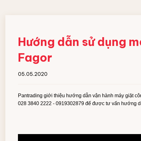
Đội ngũ nhân viên
MÁY HOÀN THIỆN ĐỒ
HOÁ CHẤT GIẶT
VẢI CN
NGHIỆP
Hướng dẫn sử dụng m
Máy gấp xếp đồ vải công nghiệp
Chất giặt chính
Fagor
IPSO
Chất gia tăng độ ki
Chất tẩy trắng
Chất trung hòa gốc
05.05.2020
Chất xả vải
Xà bông giặt dạng 
Pantrading giới thiệu hướng dẫn vận hành máy giặt côn
Hóa chất hồ vải Cô
028 3840 2222 - 0919302879 để được tư vấn hướng dẫn