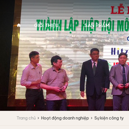
GIỚI THIỆU
SẢN PHẨM
Về Pan Trading
MÁY GIẶT VẮT CÔNG
MÁY GIẶT Y TẾ 2
NGHIỆP
(MÁY GIẶT BỆNH 
Lịch sử hình thành
Máy giặt công nghiệp
Máy giặt y tế 2 cửa
Tầm nhìn - Sứ mệnh
Fagor
Máy giặt y tế 2 cửa
Giá trị cốt lõi
Máy giặt vắt tốc độ cao
Máy giặt vắt tốc độ trung bình
Lĩnh vực kinh doanh
Máy giặt công nghiệp
IPSO
Vì sao chọn chúng tôi
Trang chủ
Hoạt động doanh nghiệp
Sự kiện công ty
Máy giặt vắt tốc độ cao
Đối tác
Máy giặt vắt tốc độ trung bình