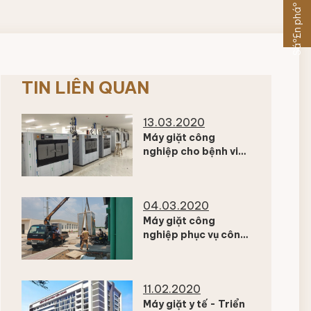
Sáº£n pháº©m khÃ¡c
TIN LIÊN QUAN
13.03.2020
Máy giặt công
nghiệp cho bệnh viện
Nhi đồng thành phố
04.03.2020
Máy giặt công
nghiệp phục vụ công
ty sản xuất thực
phẩm
11.02.2020
Máy giặt y tế - Triển