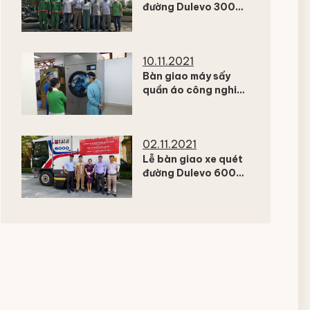
đường Dulevo 3000
cho công ty TNHH
DVMTV Công Ích
Quận 2
10.11.2021
Bàn giao máy sấy
quần áo công nghiệp
cho Bệnh Viện Quốc
Tế Hoàn Mỹ Đà Lạt
02.11.2021
Lễ bàn giao xe quét
đường Dulevo 6000
cho Công ty Cổ phần
Xi măng Hà Tiên 1