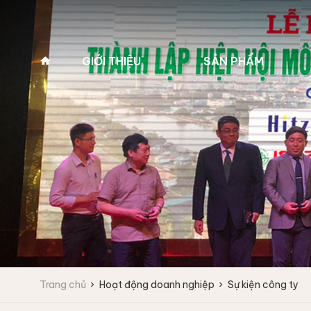
GIỚI THIỆU
SẢN PHẨM
Về Pan Trading
MÁY GIẶT VẮT CÔNG
MÁY GIẶT Y TẾ 2
NGHIỆP
(MÁY GIẶT BỆNH 
Lịch sử hình thành
Máy giặt công nghiệp
Máy giặt y tế 2 cửa
Tầm nhìn - Sứ mệnh
Fagor
Máy giặt y tế 2 cửa
Giá trị cốt lõi
Máy giặt vắt tốc độ cao
Máy giặt vắt tốc độ trung bình
Lĩnh vực kinh doanh
Máy giặt công nghiệp
IPSO
Vì sao chọn chúng tôi
Trang chủ
Hoạt động doanh nghiệp
Sự kiện công ty
Máy giặt vắt tốc độ cao
Đối tác
Máy giặt vắt tốc độ trung bình