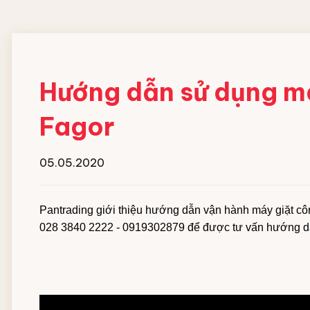
Đội ngũ nhân viên
MÁY HOÀN THIỆN ĐỒ
HOÁ CHẤT GIẶT
VẢI CN
NGHIỆP
Hướng dẫn sử dụng m
Máy gấp xếp đồ vải công nghiệp
Chất giặt chính
Fagor
IPSO
Chất gia tăng độ ki
Chất tẩy trắng
Chất trung hòa gốc
05.05.2020
Chất xả vải
Xà bông giặt dạng 
Pantrading giới thiệu hướng dẫn vận hành máy giặt côn
Hóa chất hồ vải Cô
028 3840 2222 - 0919302879 để được tư vấn hướng dẫn