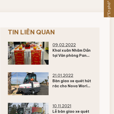
Sáº£n pháº©m khÃ¡c
TIN LIÊN QUAN
09.02.2022
Khai xuân Nhâm Dần
tại Văn phòng Pan
Trading JSC
21.01.2022
Bàn giao xe quét hút
rác cho Nova World
Hồ Tràm và Nova
World Phan Thiết
10.11.2021
Lễ bàn giao xe quét