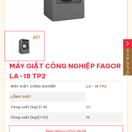
arrow_forward_ios
Sáº£n pháº©m khÃ¡c
MÁY GIẶT CÔNG NGHIỆP FAGOR
LA-18 TP2
MÁY GIẶT CÔNG NGHIỆP
LA - 18 TP2
LỒNG GIẶT
Công suất (kg) (1:9)
20
Công suất (kg)(1:10)
18
Xem thông số kỹ thuật