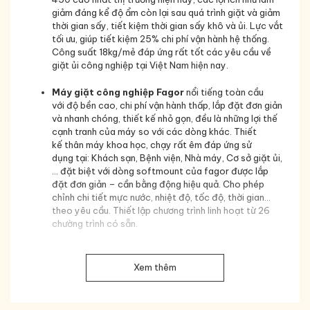
giảm đáng kể độ ẩm còn lại sau quá trình giặt và giảm
thời gian sấy, tiết kiệm thời gian sấy khô và ủi. Lực vắt
tối ưu, giúp tiết kiệm 25% chi phí vận hành hệ thống.
Công suất 18kg/mẻ đáp ứng rất tốt các yêu cầu về
giặt ủi công nghiệp tại Việt Nam hiện nay.
Máy giặt công nghiệp Fagor
nổi tiếng toàn cầu
với
độ bền cao, chi phí vận hành thấp,
lắp đặt đơn giản
và nhanh chóng, thiết kế nhỏ gọn,
đều là những lợi thế
cạnh tranh của máy so với các dòng khác. Thiết
k
ế thân máy
khoa học
,
chạy rất
êm
đáp ứng sử
dụng
tại
: Khách sạn, Bệnh viện, Nhà máy, Cơ sở giặt ủi,
… đặt biệt với dòng softmount của fagor được lắp
đặt đơn giản – cần bằng động hiệu quả. Cho phép
chỉnh chi tiết mực nước, nhiệt độ, tốc độ, thời gian…
theo yêu cầu. Thiết lập chương trình linh hoạt từ 26
chường trình có sẵn.
Ngoài ra
máy giặt công nghiệp
fagor
LA-18
TP2
Có
chức năng
lưu
trữ theo thời gian thực
,
giúp
Xem thêm
máy tiếp tục thực hiện các bước giặt kế tiếp sau
khi
dừng đột ngột (mất điện tạm thời, chủ động dừng
khẩn cấp…) Máy giặt công nghiệp Fagor LA-18