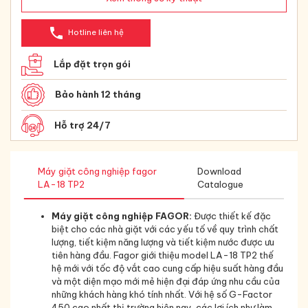
phone
Hotline liên hệ
Lắp đặt trọn gói
Bảo hành 12 tháng
Hỗ trợ 24/7
Máy giặt công nghiệp fagor
Download
LA-18 TP2
Catalogue
Máy giặt công nghiệp FAGOR
:
Được thiết kế đặc
biệt cho các nhà giặt với các yếu tố về quy trình chất
lượng, tiết kiệm năng lượng và tiết kiệm nước được ưu
tiên hàng đầu. Fagor giới thiệu model LA-18 TP2 thế
hệ mới với tốc độ vắt cao cung cấp hiệu suất hàng đầu
và một diện mạo mới mẻ hiện đại đáp ứng nhu cầu của
những khách hàng khó tính nhất. Với hệ số G-Factor
450 cao nhất thị trường hiện nay, các lợi ích như làm