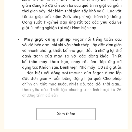
giảm đáng kể độ ẩm còn lại sau quá trình giặt và giảm
thời gian sấy, tiết kiệm thời gian sấy khô và ủi. Lực vắt
tối ưu, giúp tiết kiệm 25% chi phí vận hành hệ thống.
Công suất 11kg/mẻ đáp ứng rất tốt các yêu cầu về
giặt ủi công nghiệp tại Việt Nam hiện nay.
Máy giặt công nghiệp
Fagor nổi tiếng toàn cầu
với
độ bền cao, chi phí vận hành thấp,
lắp đặt đơn giản
và nhanh chóng, thiết kế nhỏ gọn,
đều là những lợi thế
cạnh tranh của máy so với các dòng khác. Thiết
k
ế thân máy
khoa học
,
chạy rất
êm
đáp ứng sử
dụng
tại
: Khách sạn, Bệnh viện, Nhà máy, Cơ sở giặt ủi,
… đặt biệt với dòng softmount của fagor được lắp
đặt đơn giản – cần bằng động hiệu quả. Cho phép
chỉnh chi tiết mực nước, nhiệt độ, tốc độ, thời gian…
theo yêu cầu. Thiết lập chương trình linh hoạt từ 26
chương trình có sẵn.
Ngoài ra
máy giặt công nghiệp
fagor LR-11
TP2
Có
chức năng
lưu
trữ theo thời gian thực
,
giúp
Xem thêm
máy tiếp tục thực hiện các bước giặt kế tiếp sau
khi
dừng đột ngột (mất điện tạm thời, chủ động dừng
khẩn cấp…) Máy giặt công nghiệp Fagor LR-11