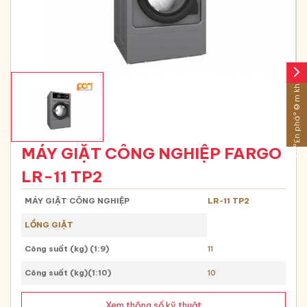
arrow_forward_ios
Sáº£n pháº©m khÃ¡c
MÁY GIẶT CÔNG NGHIỆP FARGO
LR-11 TP2
MÁY GIẶT CÔNG NGHIỆP
LR-11 TP2
LỒNG GIẶT
Công suất (kg) (1:9)
11
Công suất (kg)(1:10)
10
Xem thông số kỹ thuật