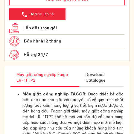
phone
Hotline liên hệ
Lắp đặt trọn gói
Bảo hành 12 tháng
Hỗ trợ 24/7
Máy giặt công nghiệp Fargo
Download
LR-11 TP2
Catalogue
Máy giặt công nghiệp
FAGOR:
Được thiết kế đặc
biệt cho các nhà giặt với các yếu tố về quy trình chất
lượng, tiết kiệm năng lượng và tiết kiệm nước được ưu
tiên hàng đầu. Fagor giới thiệu máy giặt công nghiệp
model LR-11TP2 thế hệ mới với tốc độ vắt cao cung
cấp hiệu suất hàng đầu và một diện mạo mới mẻ hiện
đại đáp ứng nhu cầu của những khách hàng khó tính
nhất. Với hệ số G-Factor 300 có các lợi ích như làm