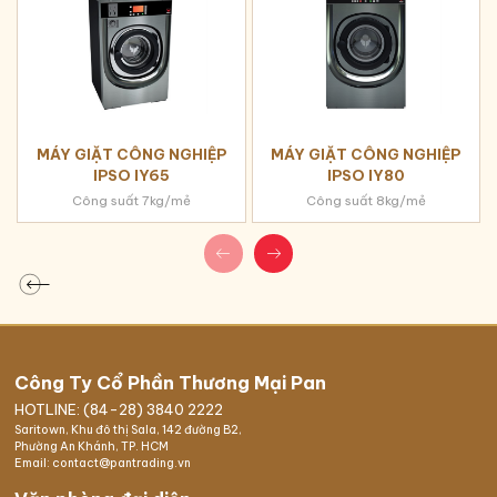
Cơ chế hoạt động bằng tiền xu
Mặt hông bằng thép không rỉ
Khe cấm USB (ở lưng máy)
Ngõ dẫn xà phòng lỏng.
MÁY GIẶT CÔNG NGHIỆP
MÁY GIẶT CÔNG NGHIỆP
IPSO IY65
IPSO IY80
Bơm xà phòng lỏng
Công suất 7kg/mẻ
Công suất 8kg/mẻ
Bộ thu hồi nước
Phiên bản cấp thiệt bằng hơi nước
Ngõ cấp nước thứ 3
Hệ thống dẫn nước vào lớn
Công Ty Cổ Phần Thương Mại Pan
HOTLINE: (84-28) 3840 2222
*** Xem thêm máy giặt công nghiệp khác:
Tại đây
Saritown, Khu đô thị Sala, 142 đường B2,
Phường An Khánh, TP. HCM
MÁY GIẶT CÔNG NGHIỆP IPSO IY600 PHÙ HỢP VỚI
Email: contact@pantrading.vn