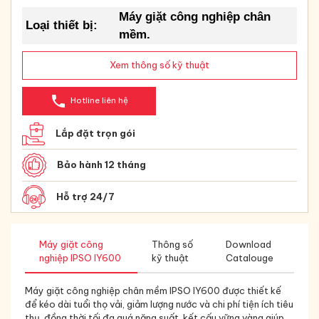
Máy giặt công nghiệp chân
Loại thiết bị
:
mềm.
Xem thông số kỹ thuật
phone
Hotline liên hệ
Lắp đặt trọn gói
Bảo hành 12 tháng
Hỗ trợ 24/7
Máy giặt công
Thông số
Download
nghiệp IPSO IY600
kỹ thuật
Catalouge
Máy giặt công nghiệp chân mềm IPSO IY600 được thiết kế
để kéo dài tuổi thọ vải, giảm lượng nước và chi phí tiện ích tiêu
thụ, đồng thời tối đa quá năng suất. kết cấu vững vàng giúp