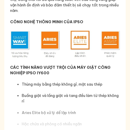
vận hành ổn định và bảo đảm thiết bị sẽ chạy tốt trong nhiều
năm.
CÔNG NGHỆ THÔNG MINH CỦA IPSO
CÁC TÍNH NĂNG VƯỢT TRỘI CỦA MÁY GIẶT CÔNG
NGHIỆP IPSO IY600
Thùng máy bằng thép không gỉ, mặt sau thép
Buồng giặt và lồng giặt và tang đều làm từ thép không
rỉ
Aries Elite bộ xử lý dể lập trình
Hộc chứa xà phòng có nhiều ngăn