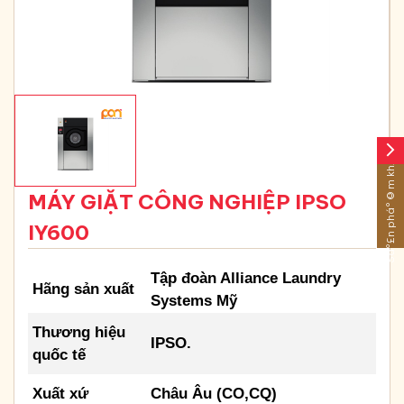
arrow_forward_ios
Sáº£n pháº©m khÃ¡c
MÁY GIẶT CÔNG NGHIỆP IPSO
IY600
Tập đoàn Alliance Laundry
Hãng sản xuất
Systems Mỹ
Thương hiệu
IPSO.
quốc tế
Xuất xứ
Châu Âu (CO,CQ)