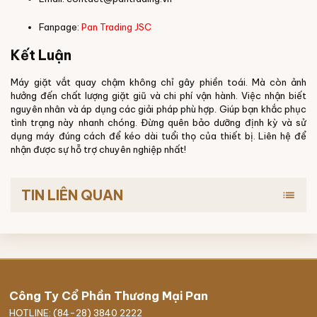
Fanpage:
Pan Trading JSC
Kết Luận
Máy giặt vắt quay chậm không chỉ gây phiền toái. Mà còn ảnh
hưởng đến chất lượng giặt giũ và chi phí vận hành. Việc nhận biết
nguyên nhân và áp dụng các giải pháp phù hợp. Giúp bạn khắc phục
tình trạng này nhanh chóng. Đừng quên bảo dưỡng định kỳ và sử
dụng máy đúng cách để kéo dài tuổi thọ của thiết bị. Liên hệ để
nhận được sự hỗ trợ chuyên nghiệp nhất!
TIN LIÊN QUAN
list
Công Ty Cổ Phần Thương Mại Pan
HOTLINE: (84-28) 3840 2222