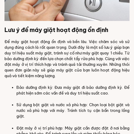
Lưu ý để máy giặt hoạt động ổn định
Để máy giặt hoạt động ổn định và bền lâu. Việc chăm sóc và sử
dụng đúng cách là rất quan trọng. Dưới đây là một số lưu ý giúp bạn
duy trì hiệu suất máy giặt, tránh sự cố như máy giặt quay 1 chiều. Từ
bảo dưỡng định kỳ đến lựa chọn chất tẩy rửa phù hợp. Cùng với việc
đặt máy ở vị trí thích hợp và tránh quá tải thường xuyên. Những thói
quen đơn giản này sẽ giúp máy giặt của bạn luôn hoạt động hiệu
quả và tiết kiệm năng lượng.
Bảo dưỡng định kỳ: Đưa máy giặt đi bảo dưỡng định kỳ. Để
phát hiện sớm các vấn đề và duy trì hiệu suất cao.
Sử dụng bột giặt và nước xả phù hợp: Chọn loại bột giặt và
nước xả phù hợp với máy. Tránh tích tụ cặn bẩn trong lồng
giặt.
Đặt máy ở vị trí phù hợp: Máy giặt cần được đặt ở nơi bằng
phẳng, khô ráo. Để tránh rung lắc và giảm thiểu hỏng hóc.