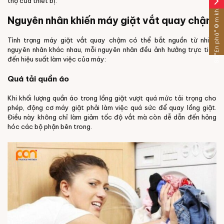
arrow_forward_ios
thọ của thiết bị.
Sáº£n pháº©m khÃ¡c
Nguyên nhân khiến máy giặt vắt quay chậm
Tình trạng máy giặt vắt quay chậm có thể bắt nguồn từ nhiều
nguyên nhân khác nhau, mỗi nguyên nhân đều ảnh hưởng trực tiếp
đến hiệu suất làm việc của máy:
Quá tải quần áo
Khi khối lượng quần áo trong lồng giặt vượt quá mức tải trọng cho
phép, động cơ máy giặt phải làm việc quá sức để quay lồng giặt.
Điều này không chỉ làm giảm tốc độ vắt mà còn dễ dẫn đến hỏng
hóc các bộ phận bên trong.