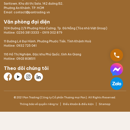
Saritown, Khu đô thị Sala, 142 đường B2,
Phường An Khánh, TP. HCM
Email: contact@pantrading.vn
Văn phòng đại diện
324 Đường 2/9 Phường Hòa Cường, Tp. Đà Nẵng (Tòa nhà Việt Group)
Hotline:
0236 381 3333
-
0919 302 879
11 Đường Lê Đại Hành, Phường Phước Tiến, Tỉnh Khánh Hoà
Hotline:
0932 725 041
phone
116 Hồ Thị Nghiệm,
Đặc khu Phú Quốc
, tỉnh An Giang
Hotline:
0903 808511
Theo dõi chúng tôi
© 2021 Pan Trading (Công ty Cổ phần Thương mại Pan). All Rights Reserved.
Thông báo về quyền riêng tư
Điều khoản & điều kiện
Sitemap