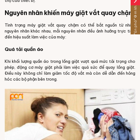
arrow_forward_ios
thọ của thiết bị.
Sáº£n pháº©m khÃ¡c
Nguyên nhân khiến máy giặt vắt quay chậm
Tình trạng máy giặt vắt quay chậm có thể bắt nguồn từ nhiều
nguyên nhân khác nhau, mỗi nguyên nhân đều ảnh hưởng trực tiếp
đến hiệu suất làm việc của máy:
Quá tải quần áo
Khi khối lượng quần áo trong lồng giặt vượt quá mức tải trọng cho
phép, động cơ máy giặt phải làm việc quá sức để quay lồng giặt.
Điều này không chỉ làm giảm tốc độ vắt mà còn dễ dẫn đến hỏng
hóc các bộ phận bên trong.