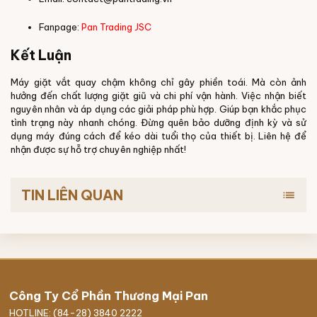
Fanpage:
Pan Trading JSC
Kết Luận
Máy giặt vắt quay chậm không chỉ gây phiền toái. Mà còn ảnh
hưởng đến chất lượng giặt giũ và chi phí vận hành. Việc nhận biết
nguyên nhân và áp dụng các giải pháp phù hợp. Giúp bạn khắc phục
tình trạng này nhanh chóng. Đừng quên bảo dưỡng định kỳ và sử
dụng máy đúng cách để kéo dài tuổi thọ của thiết bị. Liên hệ để
nhận được sự hỗ trợ chuyên nghiệp nhất!
TIN LIÊN QUAN
list
Công Ty Cổ Phần Thương Mại Pan
HOTLINE: (84-28) 3840 2222