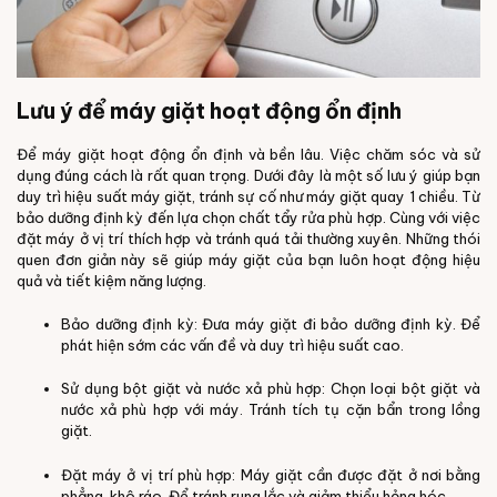
Lưu ý để máy giặt hoạt động ổn định
Để máy giặt hoạt động ổn định và bền lâu. Việc chăm sóc và sử
dụng đúng cách là rất quan trọng. Dưới đây là một số lưu ý giúp bạn
duy trì hiệu suất máy giặt, tránh sự cố như máy giặt quay 1 chiều. Từ
bảo dưỡng định kỳ đến lựa chọn chất tẩy rửa phù hợp. Cùng với việc
đặt máy ở vị trí thích hợp và tránh quá tải thường xuyên. Những thói
quen đơn giản này sẽ giúp máy giặt của bạn luôn hoạt động hiệu
quả và tiết kiệm năng lượng.
Bảo dưỡng định kỳ: Đưa máy giặt đi bảo dưỡng định kỳ. Để
phát hiện sớm các vấn đề và duy trì hiệu suất cao.
Sử dụng bột giặt và nước xả phù hợp: Chọn loại bột giặt và
nước xả phù hợp với máy. Tránh tích tụ cặn bẩn trong lồng
giặt.
Đặt máy ở vị trí phù hợp: Máy giặt cần được đặt ở nơi bằng
phẳng, khô ráo. Để tránh rung lắc và giảm thiểu hỏng hóc.