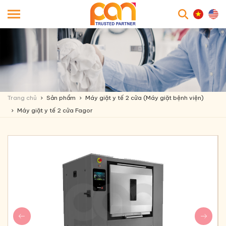
searc
Trang chủ
Sản phẩm
Máy giặt y tế 2 cửa (Máy giặt bệnh viện)
Máy giặt y tế 2 cửa Fagor