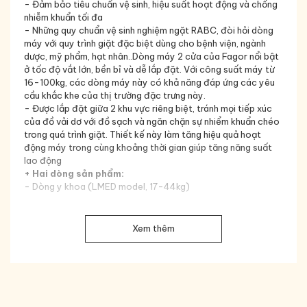
- Đảm bảo tiêu chuẩn vệ sinh, hiệu suất hoạt động và chống
nhiễm khuẩn tối đa
- Những quy chuẩn vệ sinh nghiệm ngặt RABC, đòi hỏi dòng
máy với quy trình giặt đặc biệt dùng cho bệnh viện, ngành
dược, mỹ phẩm, hạt nhân..Dòng máy 2 cửa của Fagor nổi bật
ở tốc độ vắt lớn, bền bỉ và dễ lắp đặt. Với công suất máy từ
16-100kg, các dòng máy này có khả năng đáp ứng các yêu
cầu khắc khe của thị trường đặc trưng này.
- Được lắp đặt giữa 2 khu vực riêng biệt, tránh mọi tiếp xúc
của đồ vải dơ với đồ sạch và ngăn chặn sự nhiểm khuẩn chéo
trong quá trình giặt. Thiết kế này làm tăng hiệu quả hoạt
động máy trong cùng khoảng thời gian giúp tăng năng suất
lao động
+ Hai dòng sản phẩm:
- Dòng y khoa (LMED model, 17-44kg)
- Dòng bệnh viện (LBS 27-100kg)
Xem thêm
Đặc điểm sản phẩm:
- Máy giặt vắt tốc độ cao với lực G force từ 300-448, tốc
độ vắt từ 750-1000 vòng/phút
- Dễ lắp đặt, không gắn cố định xuống sàn nhà
- Lồng giặt được treo ngang với gá đở 2 trục tăng sự ổn định