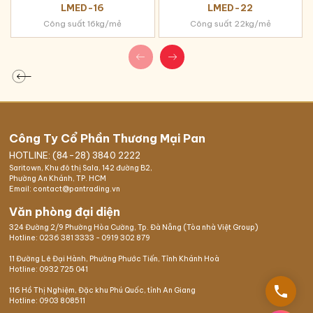
LMED-16
LMED-22
Công suất 16kg/mẻ
Công suất 22kg/mẻ
Công Ty Cổ Phần Thương Mại Pan
HOTLINE: (84-28) 3840 2222
Saritown, Khu đô thị Sala, 142 đường B2,
Phường An Khánh, TP. HCM
Email: contact@pantrading.vn
Văn phòng đại diện
324 Đường 2/9 Phường Hòa Cường, Tp. Đà Nẵng (Tòa nhà Việt Group)
Hotline:
0236 381 3333
-
0919 302 879
11 Đường Lê Đại Hành, Phường Phước Tiến, Tỉnh Khánh Hoà
Hotline:
0932 725 041
phone
116 Hồ Thị Nghiệm,
Đặc khu Phú Quốc
, tỉnh An Giang
Hotline:
0903 808511