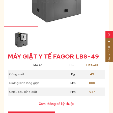
arrow_forward_ios
Sáº£n pháº©m khÃ¡c
MÁY GIẶT Y TẾ FAGOR LBS-49
Mô tả
Unit
LBS-49
Công suất
Kg
49
Đường kính lồng giặt
Mm
800
Chiều sâu lồng giặt
Mm
947
Xem thông số kỹ thuật