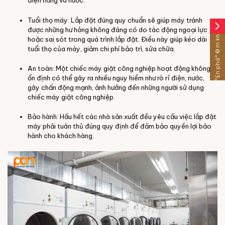
điện năng và nước.
Tuổi thọ máy: Lắp đặt đúng quy chuẩn sẽ giúp máy tránh
arrow_forward_ios
Sáº£n pháº©m khÃ¡c
được những hư hỏng không đáng có do tác động ngoại lực
hoặc sai sót trong quá trình lắp đặt. Điều này giúp kéo dài
tuổi thọ của máy, giảm chi phí bảo trì, sửa chữa.
An toàn: Một chiếc máy giặt công nghiệp hoạt động không
ổn định có thể gây ra nhiều nguy hiểm như rò rỉ điện, nước,
gây chấn động mạnh, ảnh hưởng đến những người sử dụng
chiếc máy giặt công nghiệp.
Bảo hành: Hầu hết các nhà sản xuất đều yêu cầu việc lắp đặt
máy phải tuân thủ đúng quy định để đảm bảo quyền lợi bảo
hành cho khách hàng.