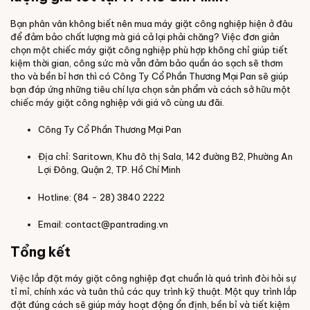
Bạn phân vân không biết nên mua máy giặt công nghiệp hiện ở đâu
để đảm bảo chất lượng mà giá cả lại phải chăng? Việc đơn giản
chọn một chiếc máy giặt công nghiệp phù hợp không chỉ giúp tiết
kiệm thời gian, công sức mà vẫn đảm bảo quần áo sạch sẽ thơm
tho và bền bỉ hơn thì có Công Ty Cổ Phần Thương Mại Pan sẽ giúp
bạn đáp ứng những tiêu chí lựa chọn sản phẩm và cách sở hữu một
chiếc máy giặt công nghiệp với giá vô cùng ưu đãi.
Công Ty Cổ Phần Thương Mại Pan
Địa chỉ: Saritown, Khu đô thị Sala, 142 đường B2, Phường An
Lợi Đông, Quận 2, TP. Hồ Chí Minh
Hotline: (84 - 28) 3840 2222
Email:
contact@pantrading.vn
Tổng kết
Việc lắp đặt máy giặt công nghiệp đạt chuẩn là quá trình đòi hỏi sự
tỉ mỉ, chính xác và tuân thủ các quy trình kỹ thuật. Một quy trình lắp
đặt đúng cách sẽ giúp máy hoạt động ổn định, bền bỉ và tiết kiệm