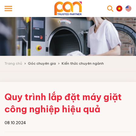
searc
Trang chủ
Góc chuyên gia
Kiến thức chuyên ngành
Quy trình lắp đặt máy giặt
công nghiệp hiệu quả
08.10.2024