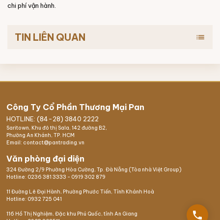
chi phí vận hành.
TIN LIÊN QUAN
list
Công Ty Cổ Phần Thương Mại Pan
HOTLINE: (84-28) 3840 2222
Saritown, Khu đô thị Sala, 142 đường B2,
Phường An Khánh, TP. HCM
Email: contact@pantrading.vn
Văn phòng đại diện
324 Đường 2/9 Phường Hòa Cường, Tp. Đà Nẵng (Tòa nhà Việt Group)
Hotline:
0236 381 3333
-
0919 302 879
11 Đường Lê Đại Hành, Phường Phước Tiến, Tỉnh Khánh Hoà
Hotline:
0932 725 041
phone
116 Hồ Thị Nghiệm,
Đặc khu Phú Quốc
, tỉnh An Giang