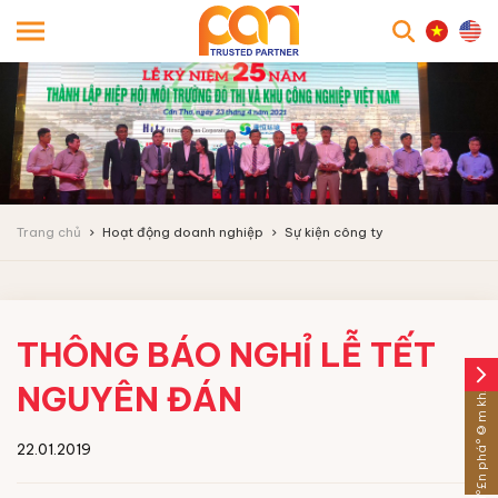
searc
Trang chủ
Hoạt động doanh nghiệp
Sự kiện công ty
THÔNG BÁO NGHỈ LỄ TẾT
arrow_forward_ios
Sáº£n pháº©m khÃ¡c
NGUYÊN ĐÁN
22.01.2019