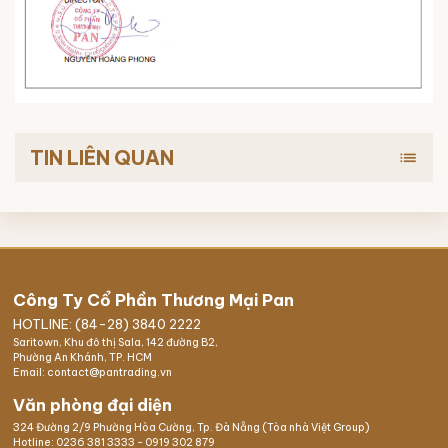
TIN LIÊN QUAN
list
Công Ty Cổ Phần Thương Mại Pan
HOTLINE: (84-28) 3840 2222
Saritown, Khu đô thị Sala, 142 đường B2,
Phường An Khánh, TP. HCM
Email: contact@pantrading.vn
Văn phòng đại diện
324 Đường 2/9 Phường Hòa Cường, Tp. Đà Nẵng (Tòa nhà Việt Group)
Hotline:
0236 381 3333
-
0919 302 879