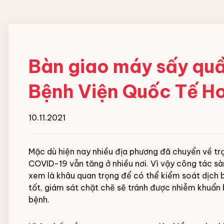
Đội ngũ nhân viên
MÁY HOÀN THIỆN ĐỒ
HOÁ CHẤT GIẶT
VẢI CN
NGHIỆP
Bàn giao máy sấy qu
Máy gấp xếp đồ vải công nghiệp
Chất giặt chính
Bệnh Viện Quốc Tế H
IPSO
Chất gia tăng độ ki
Chất tẩy trắng
Chất trung hòa gốc
10.11.2021
Chất xả vải
Xà bông giặt dạng 
Mặc dù hiện nay nhiều địa phương đã chuyển về trạ
Hóa chất hồ vải Cô
COVID-19 vẫn tăng ở nhiều nơi. Vì vậy công tác sà
xem là khâu quan trọng để có thể kiểm soát dịch b
tốt, giám sát chặt chẽ sẽ tránh được nhiễm khuẩn 
bệnh.