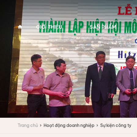
GIỚI THIỆU
SẢN PHẨM
Về Pan Trading
MÁY GIẶT VẮT CÔNG
MÁY GIẶT Y TẾ 2
NGHIỆP
(MÁY GIẶT BỆNH 
Lịch sử hình thành
Máy giặt công nghiệp
Máy giặt y tế 2 cửa
Tầm nhìn - Sứ mệnh
Fagor
Máy giặt y tế 2 cửa
Giá trị cốt lõi
Máy giặt vắt tốc độ cao
Máy giặt vắt tốc độ trung bình
Lĩnh vực kinh doanh
Máy giặt công nghiệp
IPSO
Vì sao chọn chúng tôi
Trang chủ
Hoạt động doanh nghiệp
Sự kiện công ty
Máy giặt vắt tốc độ cao
Đối tác
Máy giặt vắt tốc độ trung bình