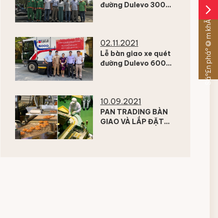
đường Dulevo 3000
arrow_forward_ios
cho công ty TNHH
Sáº£n pháº©m khÃ¡c
DVMTV Công Ích
Quận 2
02.11.2021
Lễ bàn giao xe quét
đường Dulevo 6000
cho Công ty Cổ phần
Xi măng Hà Tiên 1
10.09.2021
PAN TRADING BÀN
GIAO VÀ LẮP ĐẶT
TRỌN GÓI HỆ
THỐNG MÁY HÚT BỤI
CHỐNG CHÁY NỔ
CHO NHÀ MÁY KINH
ĐÔ