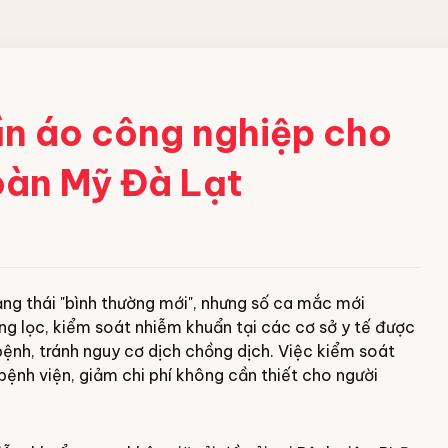
 CÔNG
ần áo công nghiệp cho
oàn Mỹ Đà Lạt
ềm
 acid
bột
ng thái "bình thường mới", nhưng số ca mắc mới
ng nghiệp
ng lọc, kiểm soát nhiễm khuẩn tại các cơ sở y tế được
ệnh, tránh nguy cơ dịch chồng dịch. Việc kiểm soát
bệnh viện, giảm chi phí không cần thiết cho người