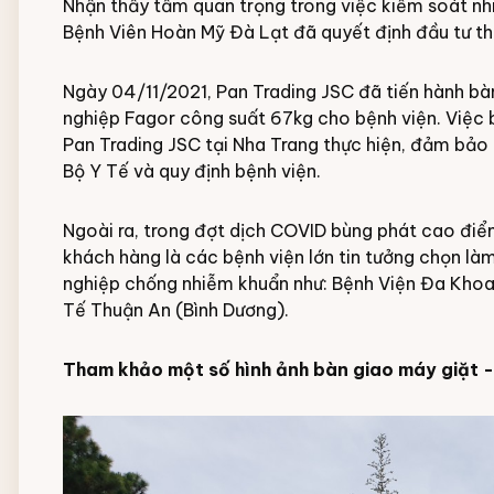
Nhận thấy tầm quan trọng trong việc kiểm soát nhi
Bệnh Viên Hoàn Mỹ Đà Lạt đã quyết định đầu tư thê
Ngày 04/11/2021, Pan Trading JSC đã tiến hành bà
nghiệp Fagor
công suất 67kg cho bệnh viện. Việc b
Pan Trading JSC tại Nha Trang thực hiện, đảm bảo
Bộ Y Tế và quy định bệnh viện.
Ngoài ra, trong đợt dịch COVID bùng phát cao đi
khách hàng là các bệnh viện lớn tin tưởng chọn làm
nghiệp chống nhiễm khuẩn như:
Bệnh Viện Đa Khoa
Tế Thuận An (Bình Dương)
.
Tham khảo một số hình ảnh bàn giao máy giặt -