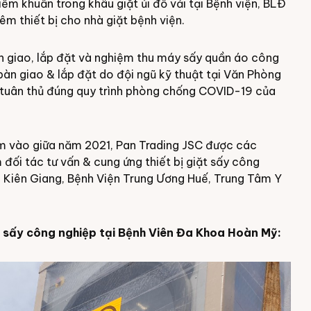
ễm khuẩn trong khâu giặt ủi đồ vải tại Bệnh viện, BLĐ
m thiết bị cho nhà giặt bệnh viện.
n giao, lắp đặt và nghiệm thu
máy sấy quần áo công
àn giao & lắp đặt do đội ngũ kỹ thuật tại Văn Phòng
 tuân thủ đúng quy trình phòng chống COVID-19 của
ểm vào giữa năm 2021, Pan Trading JSC được các
 đối tác tư vấn & cung ứng thiết bị giặt sấy công
 Kiên Giang
,
Bệnh Viện Trung Ương Huế
,
Trung Tâm Y
 sấy công nghiệp tại Bệnh Viên Đa Khoa Hoàn Mỹ: