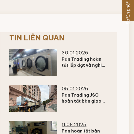
Sáº£n pháº©m khÃ¡c
TIN LIÊN QUAN
30.01.2026
Pan Trading hoàn
tất lắp đặt và nghiệm
thu hệ thống giặt
công nghiệp cho dự
án khách sạn cao
05.01.2026
cấp tại Đà Lạt
Pan Trading JSC
hoàn tất bàn giao
thiết bị giặt công
nghiệp cho dự án
khách sạn cao cấp
11.08.2025
tại Đà Lạt
Pan hoàn tất bàn