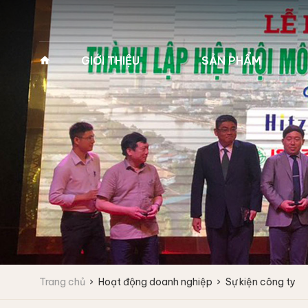
GIỚI THIỆU
SẢN PHẨM
Về Pan Trading
MÁY GIẶT VẮT CÔNG
MÁY GIẶT Y TẾ 2
NGHIỆP
(MÁY GIẶT BỆNH 
Lịch sử hình thành
Máy giặt công nghiệp
Máy giặt y tế 2 cửa
Tầm nhìn - Sứ mệnh
Fagor
Máy giặt y tế 2 cửa
Giá trị cốt lõi
Máy giặt vắt tốc độ cao
Máy giặt vắt tốc độ trung bình
Lĩnh vực kinh doanh
Máy giặt công nghiệp
IPSO
Vì sao chọn chúng tôi
Trang chủ
Hoạt động doanh nghiệp
Sự kiện công ty
Máy giặt vắt tốc độ cao
Đối tác
Máy giặt vắt tốc độ trung bình