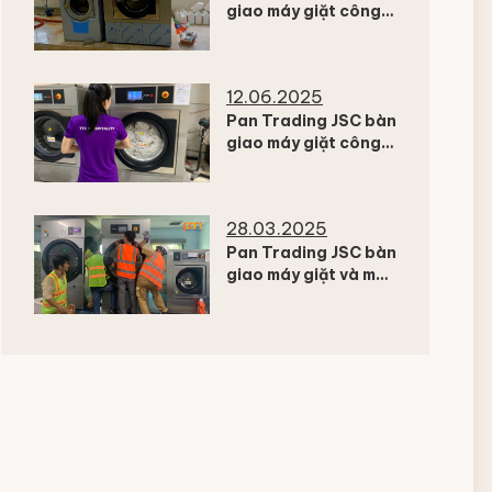
giao máy giặt công
nghiệp Fagor cho
Bệnh viện CSSK Tâm
thần Cẩm Phả –
12.06.2025
Quảng Ninh
Pan Trading JSC bàn
giao máy giặt công
nghiệp Fagor cho
Resort TTC Ninh
Thuận
28.03.2025
Pan Trading JSC bàn
giao máy giặt và máy
sấy công nghiệp
Fagor cho Nhà máy
sản xuất Ắc quy