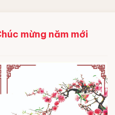
 CÔNG
Chúc mừng năm mới
ềm
 acid
bột
ng nghiệp