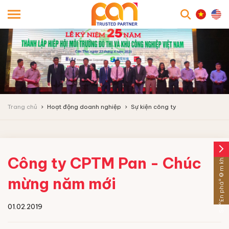
searc
Trang chủ
Hoạt động doanh nghiệp
Sự kiện công ty
arrow_forward_ios
Sáº£n pháº©m khÃ¡c
Công ty CPTM Pan - Chúc
mừng năm mới
01.02.2019