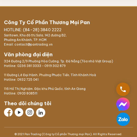
Công Ty Cổ Phần Thương Mại Pan
HOTLINE: (84-28) 3840 2222
Saritown, Khu đô thị Sala, 142 đường B2,
Phường An Khánh, TP. HCM
Email: contact@pantrading.vn
Văn phòng đại diện
324 Đường 2/9 Phường Hòa Cường, Tp. Đà Nẵng (Tòa nhà Việt Group)
Hotline:
0236 381 3333
-
0919 302 879
11 Đường Lê Đại Hành, Phường Phước Tiến, Tỉnh Khánh Hoà
Hotline:
0932 725 041
phone
116 Hồ Thị Nghiệm,
Đặc khu Phú Quốc
, tỉnh An Giang
Hotline:
0903 808511
Theo dõi chúng tôi
© 2021 Pan Trading (Công ty Cổ phần Thương mại Pan). All Rights Reserved.