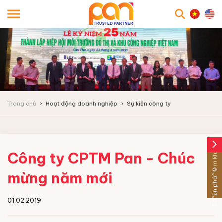
searc
Trang chủ
Hoạt động doanh nghiệp
Sự kiện công ty
arrow_forward_ios
Sáº£n pháº©m khÃ¡c
Công ty CPTM Pan - Chúc
mừng năm mới
01.02.2019