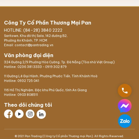
Công Ty Cổ Phần Thương Mại Pan
HOTLINE: (84-28) 3840 2222
Saritown, Khu đô thị Sala, 142 đường B2,
Phường An Khánh, TP. HCM
Email: contact@pantrading.vn
Văn phòng đại diện
324 Đường 2/9 Phường Hòa Cường, Tp. Đà Nẵng (Tòa nhà Việt Group)
Hotline:
0236 381 3333
-
0919 302 879
11 Đường Lê Đại Hành, Phường Phước Tiến, Tỉnh Khánh Hoà
Hotline:
0932 725 041
phone
116 Hồ Thị Nghiệm,
Đặc khu Phú Quốc
, tỉnh An Giang
Hotline:
0903 808511
Theo dõi chúng tôi
© 2021 Pan Trading (Công ty Cổ phần Thương mại Pan). All Rights Reserved.