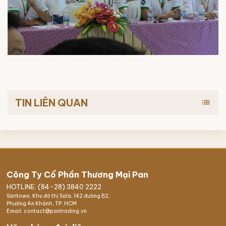
TIN LIÊN QUAN
list
Công Ty Cổ Phần Thương Mại Pan
HOTLINE: (84-28) 3840 2222
Saritown, Khu đô thị Sala, 142 đường B2,
Phường An Khánh, TP. HCM
Email: contact@pantrading.vn