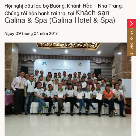
Hội nghị câu lạc bộ Buồng, Khánh Hòa - Nha Trang,
Khách sạn
Chúng tôi hận hạnh tài trợ, tại
Galina & Spa (Galina Hotel & Spa)
arrow_forward_ios
Sáº£n pháº©m khÃ¡c
Ngày 09 tháng 04 năm 2017