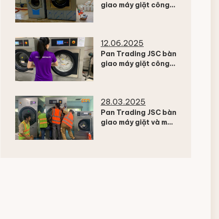
giao máy giặt công
nghiệp Fagor cho
Bệnh viện CSSK Tâm
thần Cẩm Phả –
12.06.2025
Quảng Ninh
Pan Trading JSC bàn
giao máy giặt công
nghiệp Fagor cho
Resort TTC Ninh
Thuận
28.03.2025
Pan Trading JSC bàn
giao máy giặt và máy
sấy công nghiệp
Fagor cho Nhà máy
sản xuất Ắc quy