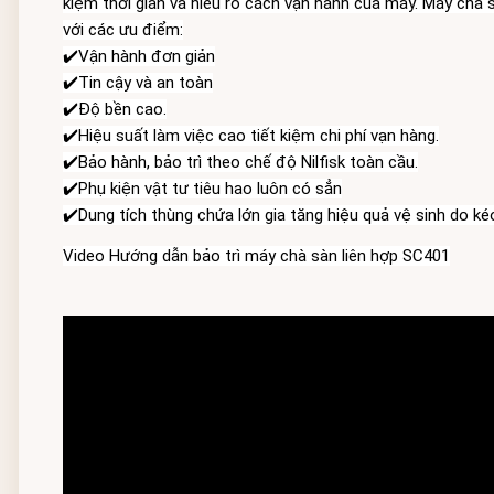
kiệm thời gian và hiểu rõ cách vận hành của máy. Máy chà s
với các ưu điểm:
✔️Vận hành đơn giản
✔️Tin cậy và an toàn
✔️Độ bền cao.
✔️Hiệu suất làm việc cao tiết kiệm chi phí vạn hàng.
✔️Bảo hành, bảo trì theo chế độ Nilfisk toàn cầu.
✔️Dung tích thùng chứa lớn gia tăng hiệu quả vệ sinh do ké
Video Hướng dẫn bảo trì máy chà sàn liên hợp SC401