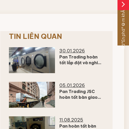
arrow_forward_ios
Sáº£n pháº©m khÃ¡c
TIN LIÊN QUAN
30.01.2026
Pan Trading hoàn
tất lắp đặt và nghiệm
thu hệ thống giặt
công nghiệp cho dự
án khách sạn cao
05.01.2026
cấp tại Đà Lạt
Pan Trading JSC
hoàn tất bàn giao
thiết bị giặt công
nghiệp cho dự án
khách sạn cao cấp
11.08.2025
tại Đà Lạt
Pan hoàn tất bàn