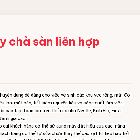
 CÔNG
y chà sàn liên hợp
ềm
 acid
bột
chuyên dụng dễ dàng cho việc vệ sinh các khu vực rộng, mật độ 
ng nghiệp
 loại mặt sàn, tiết kiệm nguyên liệu và công suất làm việc 
c các tập đoàn lớn trên thế giới như Nestle, Kinh Đô, F
irst 
 đánh giá cao.
úp quí khách hàng có thể sử dụng máy đặt hiệu quả cao, nâng 
khách hàng có thể tự sửa chữa thay thế các vật tư tiêu hao tiết 