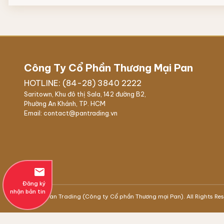
Công Ty Cổ Phần Thương Mại Pan
HOTLINE: (84-28) 3840 2222
Saritown, Khu đô thị Sala, 142 đường B2,
Phường An Khánh, TP. HCM
Email: contact@pantrading.vn
email
Đăng ký
nhận bản tin
© 2021 Pan Trading (Công ty Cổ phần Thương mại Pan). All Rights Re