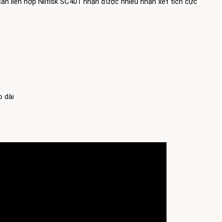
àn liên hợp Nilfisk SC401 nhận được nhiều nhận xét tích cực 
o dài