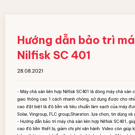
Đội ngũ nhân viên
MÁY HOÀN THIỆN ĐỒ
HOÁ CHẤT GIẶT
VẢI CN
NGHIỆP
Hướng dẫn bảo trì má
Máy gấp xếp đồ vải công nghiệp
Chất giặt chính
Nilfisk SC 401
IPSO
Chất gia tăng độ ki
Chất tẩy trắng
Chất trung hòa gốc
28.08.2021
Chất xả vải
Xà bông giặt dạng 
-
 Máy chà sàn liên hợp Nilfisk SC401 là dòng máy chà sàn 
Hóa chất hồ vải Cô
giao thông cao 1 cách nhanh chóng, sử dụng được cho nhiều
cao đặt biệt là độ bền và tiêu chuẩn làm sạch của máy đượ
Solar, Vingroup, FLC group,Sharaton...lựa chọn, tin dùng và
- Hướng dẫn bảo trì máy chà sàn liên hợp Nilfisk SC401, gi
cao độ bền thiết bị, giảm chi phí vận hành. Video còn giúp 