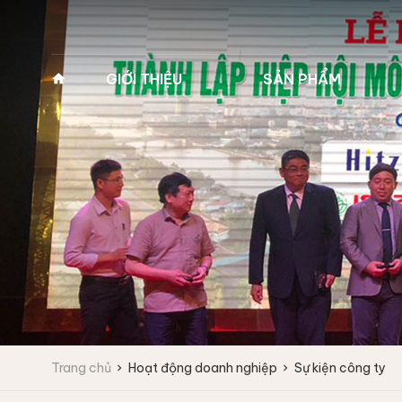
GIỚI THIỆU
SẢN PHẨM
Về Pan Trading
MÁY GIẶT VẮT CÔNG
MÁY GIẶT Y TẾ 2
NGHIỆP
(MÁY GIẶT BỆNH 
Lịch sử hình thành
Máy giặt công nghiệp
Máy giặt y tế 2 cửa
Tầm nhìn - Sứ mệnh
Fagor
Máy giặt y tế 2 cửa
Giá trị cốt lõi
Máy giặt vắt tốc độ cao
Máy giặt vắt tốc độ trung bình
Lĩnh vực kinh doanh
Máy giặt công nghiệp
IPSO
Vì sao chọn chúng tôi
Trang chủ
Hoạt động doanh nghiệp
Sự kiện công ty
Máy giặt vắt tốc độ cao
Đối tác
Máy giặt vắt tốc độ trung bình