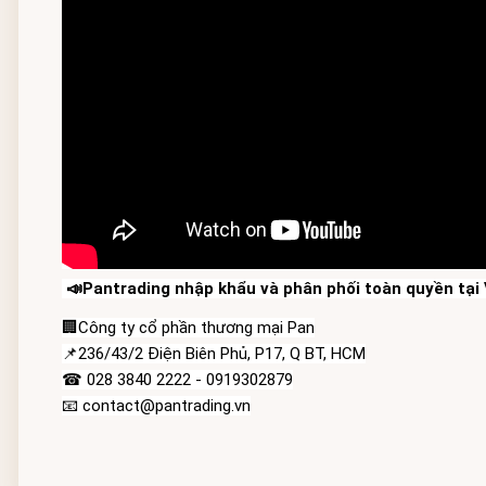
 📣Pantrading nhập khẩu và phân phối toàn quyền tại V
🏢Công ty cổ phần thương mại Pan
📌236/43/2 Điện Biên Phủ, P17, Q BT, HCM
☎ 028 3840 2222 - 0919302879
📧 contact@pantrading.vn