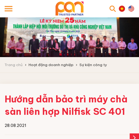
searc
Trang chủ
Hoạt động doanh nghiệp
Sự kiện công ty
Hướng dẫn bảo trì máy chà
sàn liên hợp Nilfisk SC 401
28.08.2021
arrow_forward_ios