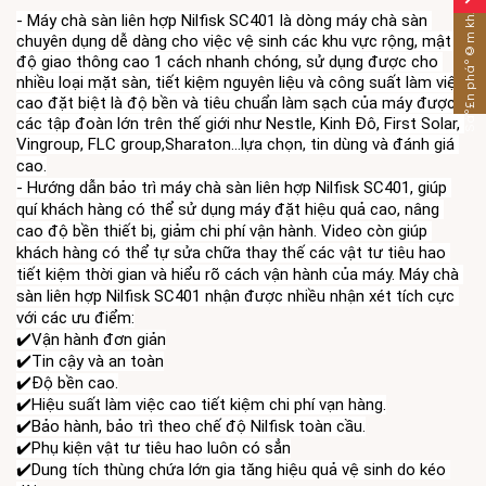
Sáº£n pháº©m khÃ¡c
-
 Máy chà sàn liên hợp Nilfisk SC401 là dòng máy chà sàn 
chuyên dụng dễ dàng cho việc vệ sinh các khu vực rộng, mật 
độ giao thông cao 1 cách nhanh chóng, sử dụng được cho 
nhiều loại mặt sàn, tiết kiệm nguyên liệu và công suất làm việc 
cao đặt biệt là độ bền và tiêu chuẩn làm sạch của máy được 
các tập đoàn lớn trên thế giới như Nestle, Kinh Đô, F
irst Solar, 
Vingroup, FLC group,Sharaton...lựa chọn, tin dùng và đánh giá 
cao.
- Hướng dẫn bảo trì máy chà sàn liên hợp Nilfisk SC401, giúp 
quí khách hàng có thể sử dụng máy đặt hiệu quả cao, nâng 
cao độ bền thiết bị, giảm chi phí vận hành. Video còn giúp 
khách hàng có thể tự sửa chữa thay thế các vật tư tiêu hao 
tiết kiệm thời gian và hiểu rõ cách vận hành của máy. Máy chà 
sàn liên hợp Nilfisk SC401 nhận được nhiều nhận xét tích cực 
với các ưu điểm:
✔️Vận hành đơn giản
✔️Tin cậy và an toàn
✔️Độ bền cao.
✔️Hiệu suất làm việc cao tiết kiệm chi phí vạn hàng.
✔️Bảo hành, bảo trì theo chế độ Nilfisk toàn cầu.
✔️Dung tích thùng chứa lớn gia tăng hiệu quả vệ sinh do kéo 