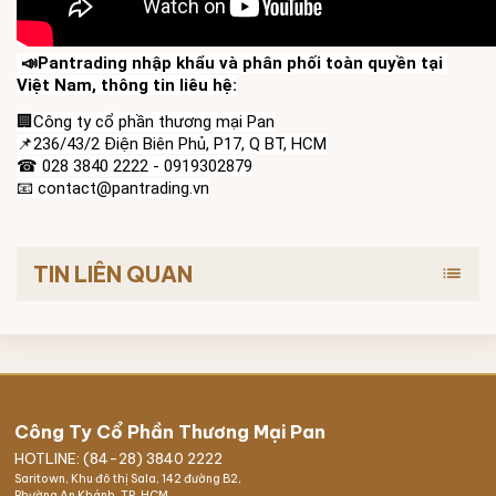
 📣Pantrading nhập khẩu và phân phối toàn quyền tại 
Việt Nam, thông tin liêu hệ:
🏢Công ty cổ phần thương mại Pan
📌236/43/2 Điện Biên Phủ, P17, Q BT, HCM
☎ 028 3840 2222 - 0919302879
📧 contact@pantrading.vn
TIN LIÊN QUAN
list
Công Ty Cổ Phần Thương Mại Pan
HOTLINE: (84-28) 3840 2222
Saritown, Khu đô thị Sala, 142 đường B2,
Phường An Khánh, TP. HCM