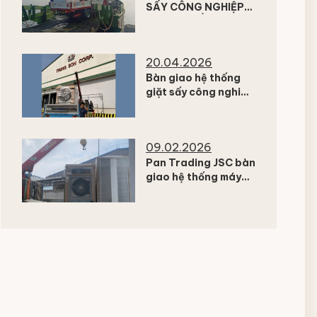
SẤY CÔNG NGHIỆP
TẠI HÒN TẰM
20.04.2026
Bàn giao hệ thống
giặt sấy công nghiệp
cho nhà máy Trung
Sơn – Tây Ninh
09.02.2026
Pan Trading JSC bàn
giao hệ thống máy
giặt - sấy công
nghiệp và thiết bị vệ
sinh cho nhà máy
dược đạt chuẩn EU-
GMP