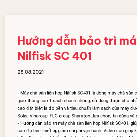
Đội ngũ nhân viên
MÁY HOÀN THIỆN ĐỒ
HOÁ CHẤT GIẶT
VẢI CN
NGHIỆP
Hướng dẫn bảo trì má
Máy gấp xếp đồ vải công nghiệp
Chất giặt chính
Nilfisk SC 401
IPSO
Chất gia tăng độ ki
Chất tẩy trắng
Chất trung hòa gốc
28.08.2021
Chất xả vải
Xà bông giặt dạng 
-
 Máy chà sàn liên hợp Nilfisk SC401 là dòng máy chà sàn 
Hóa chất hồ vải Cô
giao thông cao 1 cách nhanh chóng, sử dụng được cho nhiều
cao đặt biệt là độ bền và tiêu chuẩn làm sạch của máy đượ
Solar, Vingroup, FLC group,Sharaton...lựa chọn, tin dùng và
- Hướng dẫn bảo trì máy chà sàn liên hợp Nilfisk SC401, gi
cao độ bền thiết bị, giảm chi phí vận hành. Video còn giúp 