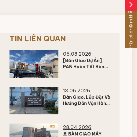
arrow_forward_ios
Sáº£n pháº©m khÃ¡c
TIN LIÊN QUAN
05.08.2026
[Bàn Giao Dự Án]
PAN Hoàn Tất Bàn
Giao Và Lắp Đặt Máy
Sấy Công Nghiệp
FAGOR Cho Tập
13.06.2026
Đoàn Thực Phẩm
Vĩnh Tân
Bàn Giao, Lắp Đặt Và
Hướng Dẫn Vận Hành
Máy Giặt Công
Nghiệp Fagor Tại
Trung Tâm Y Tế Cư
28.04.2026
Kuin
🚢 BÀN GIAO MÁY