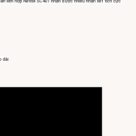
àn liên hợp Nilfisk SC401 nhận được nhiều nhận xét tích cực 
o dài