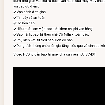
kiệm thời gian và hiểu rõ cách vận hành của máy. Máy chà s
với các ưu điểm:
✔️Vận hành đơn giản
✔️Tin cậy và an toàn
✔️Độ bền cao.
✔️Hiệu suất làm việc cao tiết kiệm chi phí vạn hàng.
✔️Bảo hành, bảo trì theo chế độ Nilfisk toàn cầu.
✔️Dung tích thùng chứa lớn gia tăng hiệu quả vệ sinh do ké
Video Hướng dẫn bảo trì máy chà sàn liên hợp SC401