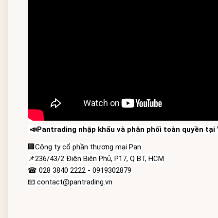
 📣Pantrading nhập khẩu và phân phối toàn quyền tại V
🏢Công ty cổ phần thương mại Pan
📌236/43/2 Điện Biên Phủ, P17, Q BT, HCM
☎ 028 3840 2222 - 0919302879
📧 contact@pantrading.vn