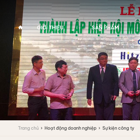
GIỚI THIỆU
SẢN PHẨM
Về Pan Trading
MÁY GIẶT VẮT CÔNG
MÁY GIẶT Y TẾ 2
NGHIỆP
(MÁY GIẶT BỆNH 
Lịch sử hình thành
Máy giặt công nghiệp
Máy giặt y tế 2 cửa
Tầm nhìn - Sứ mệnh
Fagor
Máy giặt y tế 2 cửa
Giá trị cốt lõi
Máy giặt vắt tốc độ cao
Máy giặt vắt tốc độ trung bình
Lĩnh vực kinh doanh
Máy giặt công nghiệp
IPSO
Vì sao chọn chúng tôi
Trang chủ
Hoạt động doanh nghiệp
Sự kiện công ty
Máy giặt vắt tốc độ cao
Đối tác
Máy giặt vắt tốc độ trung bình