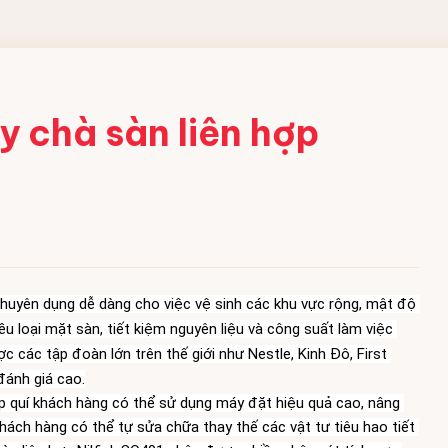
 CÔNG
y chà sàn liên hợp
ềm
 acid
bột
chuyên dụng dễ dàng cho việc vệ sinh các khu vực rộng, mật độ 
ng nghiệp
 loại mặt sàn, tiết kiệm nguyên liệu và công suất làm việc 
c các tập đoàn lớn trên thế giới như Nestle, Kinh Đô, F
irst 
 đánh giá cao.
úp quí khách hàng có thể sử dụng máy đặt hiệu quả cao, nâng 
khách hàng có thể tự sửa chữa thay thế các vật tư tiêu hao tiết 