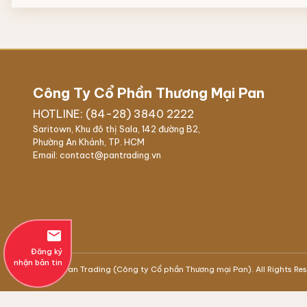
Công Ty Cổ Phần Thương Mại Pan
HOTLINE: (84-28) 3840 2222
Saritown, Khu đô thị Sala, 142 đường B2,
Phường An Khánh, TP. HCM
Email: contact@pantrading.vn
email
Đăng ký
nhận bản tin
© 2021 Pan Trading (Công ty Cổ phần Thương mại Pan). All Rights Re