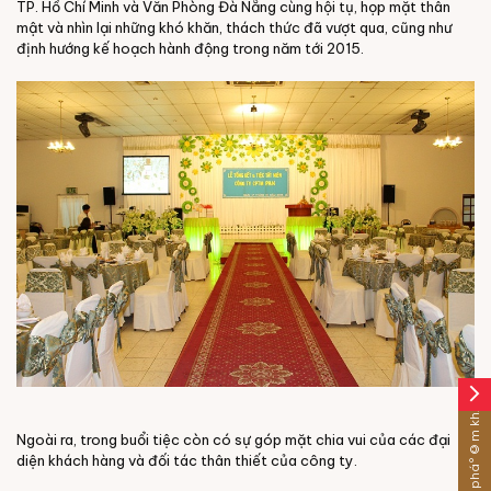
TP. Hồ Chí Minh và Văn Phòng Đà Nẵng cùng hội tụ, họp mặt thân
mật và nhìn lại những khó khăn, thách thức đã vượt qua, cũng như
định hướng kế hoạch hành động trong năm tới 2015.
arrow_forward_ios
Sáº£n pháº©m khÃ¡c
Ngoài ra, trong buổi tiệc còn có sự góp mặt chia vui của các đại
diện khách hàng và đối tác thân thiết của công ty.