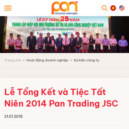
searc
Trang chủ
Hoạt động doanh nghiệp
Sự kiện công ty
Lễ Tổng Kết và Tiệc Tất
Niên 2014 Pan Trading JSC
21.01.2015