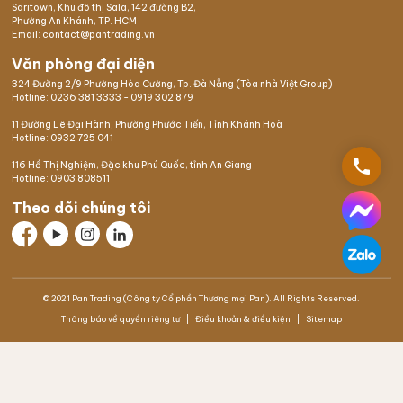
Saritown, Khu đô thị Sala, 142 đường B2,
Phường An Khánh, TP. HCM
Email: contact@pantrading.vn
Văn phòng đại diện
324 Đường 2/9 Phường Hòa Cường, Tp. Đà Nẵng (Tòa nhà Việt Group)
Hotline:
0236 381 3333
-
0919 302 879
11 Đường Lê Đại Hành, Phường Phước Tiến, Tỉnh Khánh Hoà
Hotline:
0932 725 041
phone
116 Hồ Thị Nghiệm,
Đặc khu Phú Quốc
, tỉnh An Giang
Hotline:
0903 808511
Theo dõi chúng tôi
© 2021 Pan Trading (Công ty Cổ phần Thương mại Pan). All Rights Reserved.
Thông báo về quyền riêng tư
Điều khoản & điều kiện
Sitemap