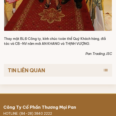
Thay mặt BLĐ Công ty, kính chúc toàn thể Quý Khách hàng, đối
tác và CB-NV năm mới AN KHANG và THỊNH VƯỢNG.
Pan Trading JSC
TIN LIÊN QUAN
list
Công Ty Cổ Phần Thương Mại Pan
HOTLINE: (84-28) 3840 2222