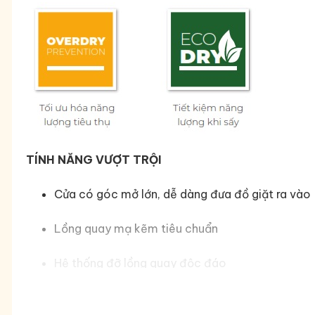
TÍNH NĂNG VƯỢT TRỘI
Cửa có góc mở lớn, dễ dàng đưa đồ giặt ra vào
Lồng quay mạ kẽm tiêu chuẩn
Hệ thống đỡ lồng quay độc đáo
Bộ lọc xơ vải tự làm sạch, dễ dàng tháo lấp và s