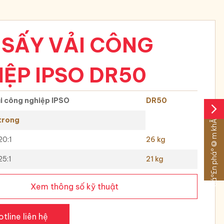
 SẤY VẢI CÔNG
IỆP IPSO DR50
ải công nghiệp IPSO
D
R
50
arrow_forward_ios
Sáº£n pháº©m khÃ¡c
 trong
20:1
26 kg
25:1
21 kg
Xem thông số kỹ thuật
otline liên hệ