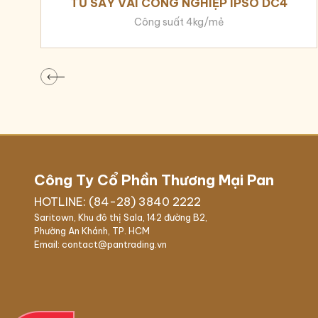
TỦ SẤY VẢI CÔNG NGHIỆP IPSO DC4
Trong trường hợp nhiệt độ vượt quá mức cho phé
Công suất 4kg/mẻ
LÝ TƯỞNG CHO
Khách sạn
Nhà hàng
Bệnh viện
Công Ty Cổ Phần Thương Mại Pan
Trung tâm điều dưỡng
HOTLINE: (84-28) 3840 2222
Saritown, Khu đô thị Sala, 142 đường B2,
Cửa hàng giặt sấy tự động
Phường An Khánh, TP. HCM
Email: contact@pantrading.vn
Giặt sấy công nghiệp
Công ty vệ sinh