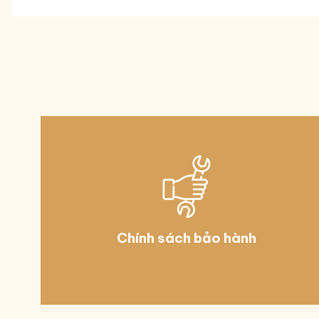
Khí thổi xuyên tâm.
Quay ngược: ngăn chặn rối vải
Dễ dàng bảo trì và chuẩn đoán
Các ứng dụng quản lý:
EVO75 dành cho các dịch vụ giặt nhỏ
Dual Digital Control dành cho các cơ sở giặt ri
Chính sách bảo hành