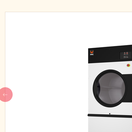
Đội ngũ nhân viên
MÁY HOÀN THIỆN ĐỒ
HOÁ CHẤT GIẶT
VẢI CN
NGHIỆP
Máy gấp xếp đồ vải công nghiệp
Chất giặt chính
IPSO
Chất gia tăng độ ki
Chất tẩy trắng
Chất trung hòa gốc
Chất xả vải
Xà bông giặt dạng 
Hóa chất hồ vải Cô