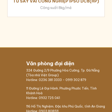
TỦ SẤY VẢI CÔNG NGHIỆP IPSO DC8(HP)
p, đồ giặt sẽ tự phun nước
Công suất 8kg/mẻ
Văn phòng đại diện
324 Đường 2/9 Phường Hòa Cường, Tp. Đà Nẵng
(Tòa nhà Việt Group)
Hotline:
0236 381 3333
-
0919 302 879
11 Đường Lê Đại Hành, Phường Phước Tiến, Tỉnh
Khánh Hoà
Hotline:
0932 725 041
116 Hồ Thị Nghiệm,
Đặc khu Phú Quốc
, tỉnh An Giang
Hotline:
0903 808511