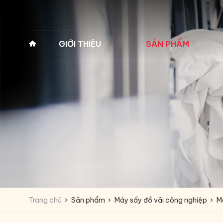
GIỚI THIỆU
SẢN PHẨM
Về Pan Trading
MÁY GIẶT VẮT CÔNG
MÁY GIẶT Y TẾ 2
NGHIỆP
(MÁY GIẶT BỆNH 
Lịch sử hình thành
Máy giặt công nghiệp
Máy giặt y tế 2 cửa
Tầm nhìn - Sứ mệnh
Fagor
Máy giặt y tế 2 cửa
Giá trị cốt lõi
Máy giặt vắt tốc độ cao
Máy giặt vắt tốc độ trung bình
Lĩnh vực kinh doanh
Máy giặt công nghiệp
IPSO
Vì sao chọn chúng tôi
Trang chủ
Sản phẩm
Máy sấy đồ vải công nghiệp
M
Máy giặt vắt tốc độ cao
Đối tác
Máy giặt vắt tốc độ trung bình