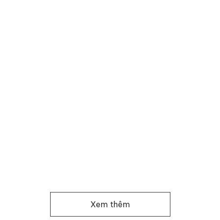
Xem thêm
ấy khô hiệu quả.