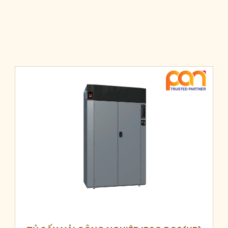
y theo độ ẩm)
ệt độ trong lồng quay liên tục