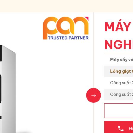
 CÔNG
MÁY
NGH
ềm
Máy sấy v
 acid
Lồng giặt
Công suất 
bột
ng nghiệp
Công suất 
phone
H