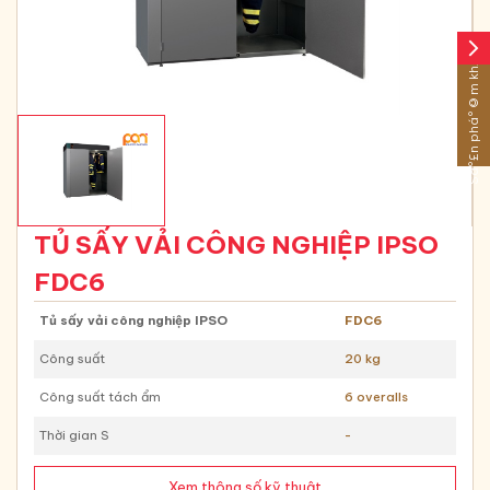
arrow_forward_ios
Sáº£n pháº©m khÃ¡c
TỦ SẤY VẢI CÔNG NGHIỆP IPSO
FDC6
Tủ sấy vải công nghiệp IPSO
FDC6
Công suất
20 kg
Công suất tách ẩm
6 overalls
Thời gian S
-
Xem thông số kỹ thuật