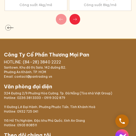
Công suất 4kg/mẻ
Công suất 8kg/mẻ
Công Ty Cổ Phần Thương Mại Pan
HOTLINE: (84-28) 3840 2222
Saritown, Khu đô thị Sala, 142 đường B2,
Phường An Khánh, TP. HCM
Email: contact@pantrading.vn
Văn phòng đại diện
324 Đường 2/9 Phường Hòa Cường, Tp. Đà Nẵng (Tòa nhà Việt Group)
Hotline:
0236 381 3333
-
0919 302 879
11 Đường Lê Đại Hành, Phường Phước Tiến, Tỉnh Khánh Hoà
Hotline:
0932 725 041
phone
116 Hồ Thị Nghiệm,
Đặc khu Phú Quốc
, tỉnh An Giang
Hotline:
0903 808511
Theo dõi chúng tôi