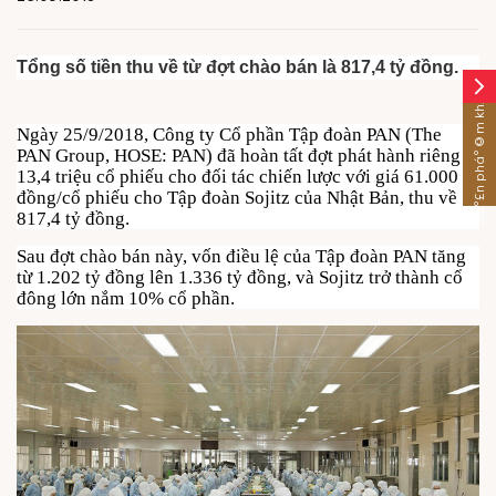
Tổng số tiền thu về từ đợt chào bán là 817,4 tỷ đồng.
arrow_forward_ios
Sáº£n pháº©m khÃ¡c
Ngày 25/9/2018, Công ty Cổ phần Tập đoàn PAN (The
PAN Group, HOSE: PAN) đã hoàn tất đợt phát hành riêng lẻ
13,4 triệu cổ phiếu cho đối tác chiến lược với giá 61.000
đồng/cổ phiếu cho Tập đoàn Sojitz của Nhật Bản, thu về
817,4 tỷ đồng.
Sau đợt chào bán này, vốn điều lệ của Tập đoàn PAN tăng
từ 1.202 tỷ đồng lên 1.336 tỷ đồng, và Sojitz trở thành cổ
đông lớn nắm 10% cổ phần.