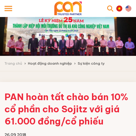
searc
Trang chủ
Hoạt động doanh nghiệp
Sự kiện công ty
PAN hoàn tất chào bán 10%
cổ phần cho Sojitz với giá
61.000 đồng/cổ phiếu
26.09.2018