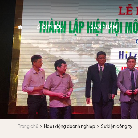
GIỚI THIỆU
SẢN PHẨM
Về Pan Trading
MÁY GIẶT VẮT CÔNG
MÁY GIẶT Y TẾ 2
NGHIỆP
(MÁY GIẶT BỆNH 
Lịch sử hình thành
Máy giặt công nghiệp
Máy giặt y tế 2 cửa
Tầm nhìn - Sứ mệnh
Fagor
Máy giặt y tế 2 cửa
Giá trị cốt lõi
Máy giặt vắt tốc độ cao
Máy giặt vắt tốc độ trung bình
Lĩnh vực kinh doanh
Máy giặt công nghiệp
IPSO
Vì sao chọn chúng tôi
Trang chủ
Hoạt động doanh nghiệp
Sự kiện công ty
Máy giặt vắt tốc độ cao
Đối tác
Máy giặt vắt tốc độ trung bình