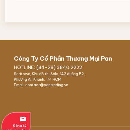
Công Ty Cổ Phần Thương Mại Pan
HOTLINE: (84-28) 3840 2222
Saritown, Khu đô thị Sala, 142 đường B2,
Phường An Khánh, TP. HCM
Email: contact@pantrading.vn
email
Đăng ký