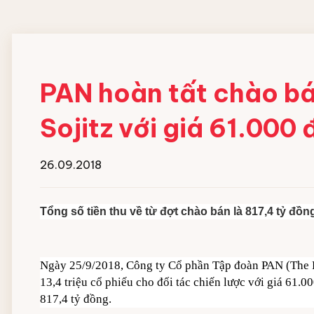
Đội ngũ nhân viên
MÁY HOÀN THIỆN ĐỒ
HOÁ CHẤT GIẶT
VẢI CN
NGHIỆP
PAN hoàn tất chào b
Máy gấp xếp đồ vải công nghiệp
Chất giặt chính
Sojitz với giá 61.000
IPSO
Chất gia tăng độ ki
Chất tẩy trắng
Chất trung hòa gốc
26.09.2018
Chất xả vải
Xà bông giặt dạng 
Tổng số tiền thu về từ đợt chào bán là 817,4 tỷ đồn
Hóa chất hồ vải Cô
Ngày 25/9/2018, Công ty Cổ phần Tập đoàn PAN (The P
13,4 triệu cổ phiếu cho đối tác chiến lược với giá 61.
817,4 tỷ đồng.