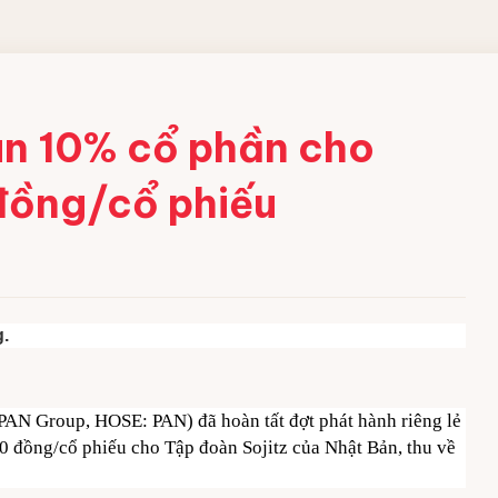
 CÔNG
án 10% cổ phần cho
 đồng/cổ phiếu
ềm
 acid
bột
g.
ng nghiệp
AN Group, HOSE: PAN) đã hoàn tất đợt phát hành riêng lẻ
000 đồng/cổ phiếu cho Tập đoàn Sojitz của Nhật Bản, thu về