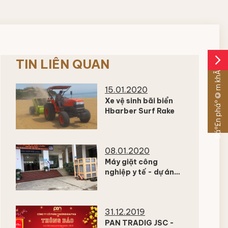
arrow_forward_ios
TIN LIÊN QUAN
Sáº£n pháº©m khÃ¡c
15.01.2020
Xe vệ sinh bãi biển
Hbarber Surf Rake
08.01.2020
Máy giặt công
nghiệp y tế - dự án
nhà giặt bệnh viện
Cao Bằng
31.12.2019
PAN TRADIG JSC -